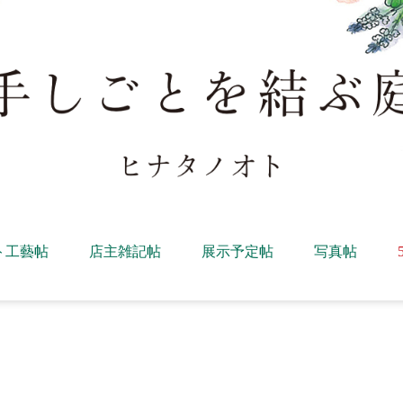
ト工藝帖
店主雑記帖
展示予定帖
写真帖