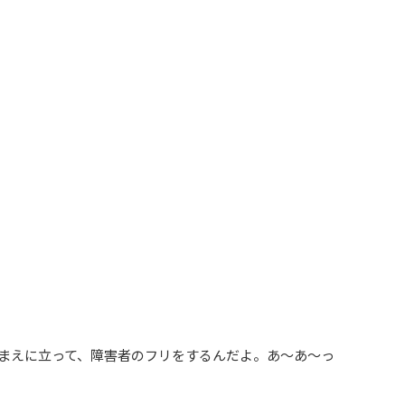
まえに立って、障害者のフリをするんだよ。あ～あ～っ
。