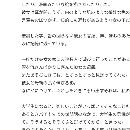
したり、漫画みたいな絵を描きあったりした。
彼女は耳が聞こえず、白のような肌のような微妙な色
言葉もおぼつかず、知的にも遅れがあるような女の子
筆談した字、舌の回らない彼女の言葉、声、ほおのあ
妙に記憶に残っている。
一度だけ彼女の家に友達数人で遊びに行ったことがあ
涙を流さんばかりに喜んだ彼女の母親。
またあそびにきてね、とずっとずっと見送ってくれた。
彼女と母親の長く伸びる影。
なにかにつけて、ふとしたときに思い出すそれは、私
大学生になると、楽しいことがいっぱいでそんなことも
あるときバイト先での世間話のなかで、大学生の男性が
て。そうするとそそくさと逃げてくから」と言った。
その場のみんなはワハハ、と笑い、その笑いは彼の物