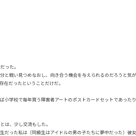
合だった。
自分と戦い見つめなおし、向き合う機会を与えられるのだろうと気
存在だったということだけだ。
ば小学校で毎年買う障害者アートのポストカードセットであった
子とは、少し交流もした。
学生だった私は（同級生はアイドルの男の子たちに夢中だった）彼