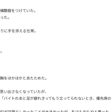
の補聴器をつけていた。
だった。
たりに手を添える仕草。
る。
の胸をほかほかとあたためた。
思い出さなくなっていたが、
「バイトのあと足が疲れきってもう立ってられないとき、優先席の
真似が可愛らしかったことが大きかったが、私はもやもやと曇った