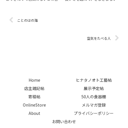
を、この2年近くなんどもなんど
ものの命の喜びが溢れる。あたた
もの口の中でもごもごとつぶやい
かな日差しや、風の運ぶ花の香
ていた。そういえば中学生の時の
り、桜の淡い色景色。それらを楽
同級生は、同じような意味をもっ
しむことも忘れて、わたしは情報
ことのはの海
て「不景気のあとは好景気が必
をいち早く手に入れたくて始めた
ず...
ツイ...
空気をたべる人
Home
ヒナタノオト工藝帖
店主雑記帖
展示予定帖
寄稿帖
50人の食器棚
OnlineStore
メルマガ登録
About
プライバシーポリシー
お問い合わせ