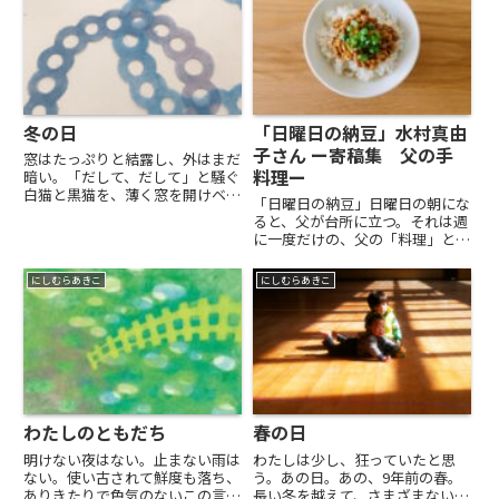
冬の日
「日曜日の納豆」水村真由
子さん ー寄稿集 父の手
窓はたっぷりと結露し、外はまだ
料理ー
暗い。「だして、だして」と騒ぐ
白猫と黒猫を、薄く窓を開けベラ
「日曜日の納豆」日曜日の朝にな
ンダに出してやると、隙間からわ
ると、父が台所に立つ。それは週
たしの呼吸がもれて高く登ってい
に一度だけの、父の「料理」と呼
く。２匹は寒さですぐに「いれ
べる時間だった。普段は包丁を握
て、いれて」と戻ってくる。2月
らない父が、このときだけは真剣
にしむらあきこ
にしむらあきこ
の朝。息子はこの2月で10歳に
な表情で、水屋から大きな鉢を取
な...
り出す。中には四人家族分の納豆
と、醤油、たっぷりの刻み葱が
入...
わたしのともだち
春の日
明けない夜はない。止まない雨は
わたしは少し、狂っていたと思
ない。使い古されて鮮度も落ち、
う。あの日。あの、9年前の春。
ありきたりで色気のないこの言葉
長い冬を越えて、さまざまないき