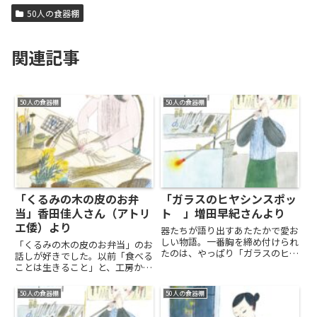
50人の食器棚
関連記事
50人の食器棚
50人の食器棚
「くるみの木の皮のお弁
「ガラスのヒヤシンスポッ
当」香田佳人さん（アトリ
ト 」増田早紀さんより
エ倭）より
器たちが語り出すあたたかで愛お
しい物語。一番胸を締め付けられ
「くるみの木の皮のお弁当」のお
たのは、やっぱり「ガラスのヒヤ
話しが好きでした。以前「食べる
シンスポット」のお話しでした。
ことは生きること」と、工房から
緑さんの工房を訪れたはるさんが
の風で知り合った作家さんに教え
目にした光景。通常 吹きガラス
ていただいて、その食べることが
50人の食器棚
50人の食器棚
工房というのは、24時間窯の火
ぎゅっと詰まったお弁当のお話し
を絶やさず ごうごうと燃え盛る...
だったからかもしれません。その