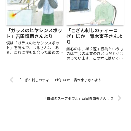
章の中に「誰かが大切に想いを
込...
「ガラスのヒヤシンスポッ
「こぎん刺しのティーコ
ト」吉田慎司さんより
ゼ」ほか 青木東子さんよ
り
僕は「ガラスのヒヤシンスポッ
ト」を読んで、はるさんは「あ
無心の中、繰り返す行為というも
ぁ、これは僕も出会った最後の人
のは工芸の本質のひとつだと私は
だ」と思った。物をつくることは
思っています。この本にはいくつ
すごく大変だし、時間もかかる
もそのことが描かれていました。
し、理解されないことや、無碍に
漆の塗師のただ塗る仕事を続けた
されることだってたくさんある。
先にある無心の瞬間。金属を繰り
けれど、長く仕事を続けていると
返し叩いて本物の深い呼吸を得る
「こぎん刺しのティーコゼ」ほか 青木東子さんより
いつか...
朝さん。そして糸を刺すことは
極...
「白磁のスープボウル」西田真由美さんより