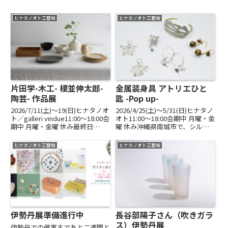
ヒナタノオト工藝帖
ヒナタノオト工藝帖
片田学-木工- 榎並伸太郎-
金属装身具 アトリエひと
陶芸- 作品展
匙 -Pop up-
2026/7/11(土)〜19(日)ヒナタノオ
2026/4/25(土)〜5/31(日)ヒナタノ
ト／galleri vindue11:00～18:00会
オト11:00～18:00会期中 月曜・金
期中 月曜・金曜 休み最終日
曜 休み沖縄県南城市で、シルバ
16:00まですっきりとしながら、
ーや真鍮素材で装身具を制作する
心地よくたっぷりとした器。木と
「アトリエひと匙」の濱元香織さ
ヒナタノオト工藝帖
ヒナタノオト工藝帖
土。素材の違いを超えて響きあう
ん。沖縄に古くから伝わる祈りの
2作家の仕事を...
あるかたち、装身具に敬意を抱
き...
伊勢丹展準備進行中
長谷部陽子さん（吹きガラ
ス）伊勢丹展
伊勢丹での催事まであと二週間と