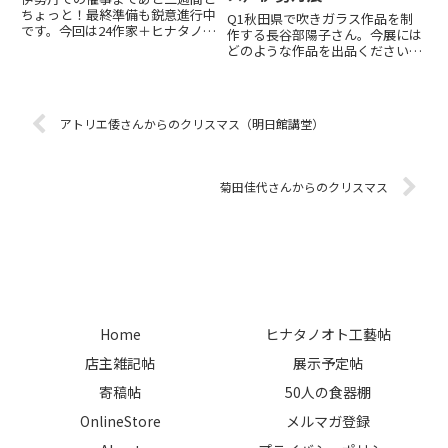
ちょっと！最終準備も鋭意進行中
Q1秋田県で吹きガラス作品を制
です。今回は24作家＋ヒナタノオ
作する長谷部陽子さん。今展には
トからお薦めの作品もお持ちしま
どのような作品を出品くださいま
す。ご案内状の送付は行いません
すか？A1ガラスの色彩で季節の
が、会場でお渡しするフライヤー
気配を表現したうつわを出品いた
的なカードの印刷があがってきま
します。手にした方の心にある
した。 3月4日（火）からは...
「いつかのひととき」と静かに重
アトリエ倭さんからのクリスマス（明日館講堂）
なるよう、ひとつずつ仕上げまし
た...
菊田佳代さんからのクリスマス
Home
ヒナタノオト工藝帖
店主雑記帖
展示予定帖
寄稿帖
50人の食器棚
OnlineStore
メルマガ登録