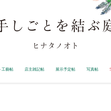
ト工藝帖
店主雑記帖
展示予定帖
写真帖