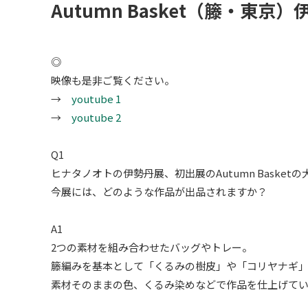
Autumn Basket（籐・東京
◎
映像も是非ご覧ください。
→
youtube 1
→
youtube 2
Q1
ヒナタノオトの伊勢丹展、初出展のAutumn Basket
今展には、どのような作品が出品されますか？
A1
2つの素材を組み合わせたバッグやトレー。
籐編みを基本として「くるみの樹皮」や「コリヤナギ」
素材そのままの色、くるみ染めなどで作品を仕上げて