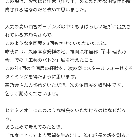
この場は、お客様と作家（作り手）のあたたかな関係性が醸
成される場なのだと改めて思いました。
人気の高い西宮ガーデンズの中でもすばらしい場所に出展さ
れている茅乃舎さんで、
このような企画展を3回もさせていただいたこと。
昨秋には、久原本家発祥の地、福岡県粕屋郡「御料理茅乃
舎」での「工藝のバトン」展を行えたこと。
この計4回の企画展の経験を、次の姿にメタモルフォーゼする
タイミングを得たように思います。
茅乃舎さんの熱意をいただき、次の企画展を構想中です。
乞うご期待くださいませ。
ヒナタノオトにこのような機会をいただけるのはなぜだろ
う。
あらためて考えてみたとき、
「作家にとってよき展開を生み出し、進化成長の場を創るこ