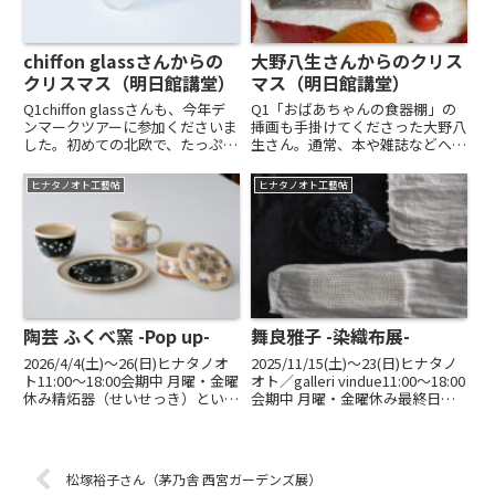
chiffon glassさんからの
大野八生さんからのクリス
クリスマス（明日館講堂）
マス（明日館講堂）
Q1chiffon glassさんも、今年デ
Q1「おばあちゃんの食器棚」の
ンマークツアーに参加くださいま
挿画も手掛けてくださった大野八
した。初めての北欧で、たっぷり
生さん。通常、本や雑誌などへの
刺激と憩いを蓄えてこられた
イラスト、挿画がメインのお仕事
chiffon glassさん。今展にはどの
で、絵の販売はされていないので
ヒナタノオト工藝帖
ヒナタノオト工藝帖
ような作品を出品くださいます
すが、今展には「友情出演」！的
か。A1作品名 ニュアージュ
にありがたくもご参加くださいま
（雲）冬の...
した。これがすでにクリスマス
プ...
陶芸 ふくべ窯 -Pop up-
舞良雅子 -染織布展-
2026/4/4(土)〜26(日)ヒナタノオ
2025/11/15(土)〜23(日)ヒナタノ
ト11:00～18:00会期中 月曜・金曜
オト／galleri vindue11:00～18:00
休み精炻器（せいせっき）という
会期中 月曜・金曜休み最終日
やきものをご夫婦二人で制作する
16:00まで岩手県盛岡市で独自の
「ふくべ窯」さん。昭和初期に岐
布づくりを続ける舞良雅子さんの
阜県美濃地方で作り始められたこ
個展を開きます。糸の特性と作家
の焼き物は、化粧土を使った立体
のイマジネーシ...
松塚裕子さん（茅乃舎 西宮ガーデンズ展）
的...