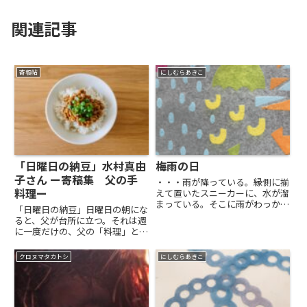
関連記事
寄稿帖
にしむらあきこ
「日曜日の納豆」水村真由
梅雨の日
子さん ー寄稿集 父の手
・・・雨が降っている。縁側に揃
料理ー
えて置いたスニーカーに、水が溜
まっている。そこに雨がわっかを
「日曜日の納豆」日曜日の朝にな
つくる。わっかのなかに細い線が
ると、父が台所に立つ。それは週
いくつも走っている。ぴちっと音
に一度だけの、父の「料理」と呼
がして、スニーカーから何かが飛
べる時間だった。普段は包丁を握
び出した。赤い小さな魚だった。
らない父が、このときだけは真剣
クロヌマタカトシ
にしむらあきこ
ぴちっぴちっと飛んでいく。引
な表情で、水屋から大きな鉢を取
き...
り出す。中には四人家族分の納豆
と、醤油、たっぷりの刻み葱が
入...