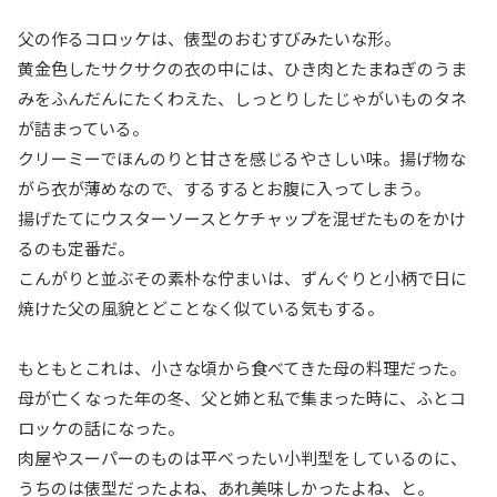
父の作るコロッケは、俵型のおむすびみたいな形。
黄金色したサクサクの衣の中には、ひき肉とたまねぎのうま
みをふんだんにたくわえた、しっとりしたじゃがいものタネ
が詰まっている。
クリーミーでほんのりと甘さを感じるやさしい味。揚げ物な
がら衣が薄めなので、するするとお腹に入ってしまう。
揚げたてにウスターソースとケチャップを混ぜたものをかけ
るのも定番だ。
こんがりと並ぶその素朴な佇まいは、ずんぐりと小柄で日に
焼けた父の風貌とどことなく似ている気もする。
もともとこれは、小さな頃から食べてきた母の料理だった。
母が亡くなった年の冬、父と姉と私で集まった時に、ふとコ
ロッケの話になった。
肉屋やスーパーのものは平べったい小判型をしているのに、
うちのは俵型だったよね、あれ美味しかったよね、と。