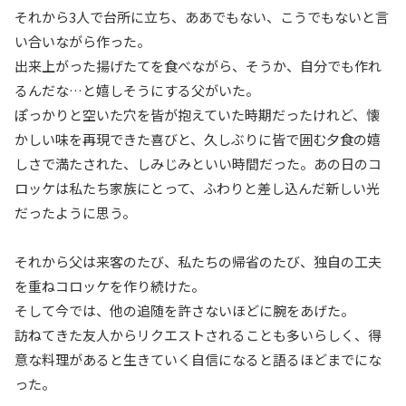
それから3人で台所に立ち、ああでもない、こうでもないと言
い合いながら作った。
出来上がった揚げたてを食べながら、そうか、自分でも作れ
るんだな…と嬉しそうにする父がいた。
ぽっかりと空いた穴を皆が抱えていた時期だったけれど、懐
かしい味を再現できた喜びと、久しぶりに皆で囲む夕食の嬉
しさで満たされた、しみじみといい時間だった。あの日のコ
ロッケは私たち家族にとって、ふわりと差し込んだ新しい光
だったように思う。
それから父は来客のたび、私たちの帰省のたび、独自の工夫
を重ねコロッケを作り続けた。
そして今では、他の追随を許さないほどに腕をあげた。
訪ねてきた友人からリクエストされることも多いらしく、得
意な料理があると生きていく自信になると語るほどまでにな
った。