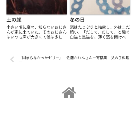
土の顔
冬の日
小さい頃に度々、知らないおじさ
窓はたっぷりと結露し、外はまだ
んが家に来ていた。そのおじさん
暗い。「だして、だして」と騒ぐ
はいつも声が大きくて僕は少し怖
白猫と黒猫を、薄く窓を開けベラ
かった。鍵の掛かっていない玄関
ンダに出してやると、隙間からわ
の引き戸をがらがらっと勢いよく
たしの呼吸がもれて高く登ってい
開けて「おーい、まーちゃんいる
く。２匹は寒さですぐに「いれ
かー」と家中に響く声で叫ぶの
て、いれて」と戻ってくる。2月
「固まらなかったゼリー」 佐藤かれんさんー寄稿集 父の手料理
だ。大抵は母が応接していて、裏
の朝。息子はこの2月で10歳に
ー
の...
な...