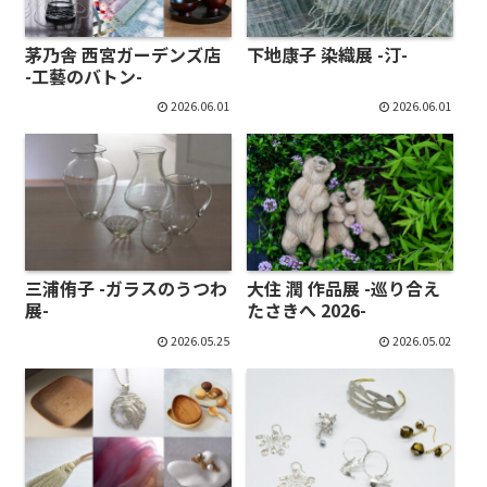
茅乃舎 西宮ガーデンズ店
下地康子 染織展 -汀-
-工藝のバトン-
2026.06.01
2026.06.01
三浦侑子 -ガラスのうつわ
大住 潤 作品展 -巡り合え
展-
たさきへ 2026-
2026.05.25
2026.05.02