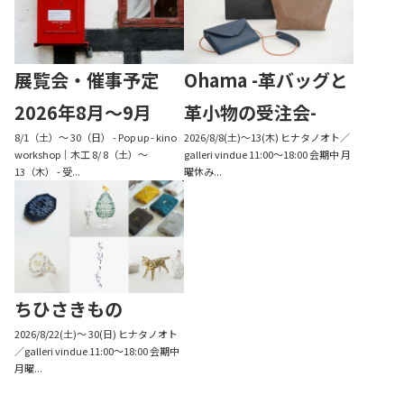
展覧会・催事予定
Ohama -革バッグと
2026年8月〜9月
革小物の受注会-
8/1（土）〜 30（日） - Pop up - kino
2026/8/8(土)〜13(木) ヒナタノオト／
workshop｜木工 8/ 8（土）〜
galleri vindue 11:00～18:00 会期中 月
13（木） - 受...
曜休み...
ちひさきもの
2026/8/22(土)〜 30(日) ヒナタノオト
／galleri vindue 11:00～18:00 会期中
月曜...