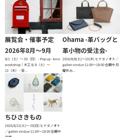
展覧会・催事予定
Ohama -革バッグと
2026年8月〜9月
革小物の受注会-
8/1（土）〜 30（日） - Pop up - kino
2026/8/8(土)〜13(木) ヒナタノオト／
workshop｜木工 8/ 8（土）〜
galleri vindue 11:00～18:00 会期中 月
13（木） - 受...
曜休み...
ちひさきもの
2026/8/22(土)〜 30(日) ヒナタノオト
／galleri vindue 11:00～18:00 会期中