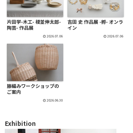
片田学-木工- 榎並伸太郎-
吉田 史 作品展 -孵- オンラ
陶芸- 作品展
イン
2026.07.06
2026.07.06
籐編みワークショップの
ご案内
2026.06.30
Exhibition