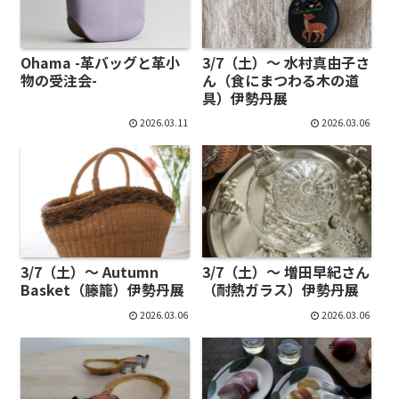
Ohama -革バッグと革小
3/7（土）～ 水村真由子さ
物の受注会-
ん（食にまつわる木の道
具）伊勢丹展
2026.03.11
2026.03.06
3/7（土）～ Autumn
3/7（土）～ 増田早紀さん
Basket（籐籠）伊勢丹展
（耐熱ガラス）伊勢丹展
2026.03.06
2026.03.06