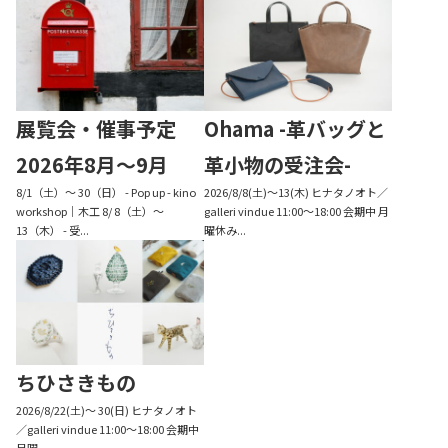
展覧会・催事予定
Ohama -革バッグと
2026年8月〜9月
革小物の受注会-
8/1（土）〜 30（日） - Pop up - kino
2026/8/8(土)〜13(木) ヒナタノオト／
workshop｜木工 8/ 8（土）〜
galleri vindue 11:00～18:00 会期中 月
13（木） - 受...
曜休み...
ちひさきもの
2026/8/22(土)〜 30(日) ヒナタノオト
／galleri vindue 11:00～18:00 会期中