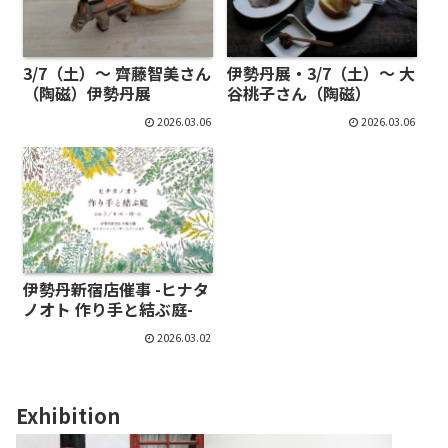
3/7（土）～ 齊藤智美さん
伊勢丹展・3/7（土）～ 大
（陶磁）伊勢丹展
谷桃子さん（陶磁）
2026.03.06
2026.03.06
伊勢丹新宿店催事 -ヒナタ
ノオト 作り手と結ぶ庭-
2026.03.02
Exhibition