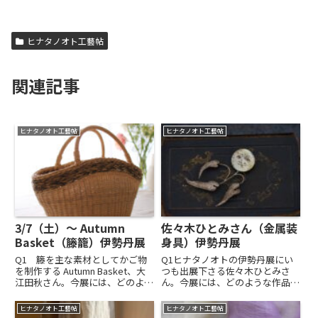
ヒナタノオト工藝帖
関連記事
ヒナタノオト工藝帖
ヒナタノオト工藝帖
3/7（土）～ Autumn
佐々木ひとみさん（金属装
Basket（籐籠）伊勢丹展
身具）伊勢丹展
Q1 籐を主な素材としてかご物
Q1ヒナタノオトの伊勢丹展にい
を制作する Autumn Basket、大
つも出展下さる佐々木ひとみさ
江田秋さん。今展には、どのよう
ん。今展には、どのような作品を
な作品が出品されますか？A1籐
出品くださいますか？A1天然石
やくるみ樹皮を編んだバッグ、籐
と彫金を組み合わせた作品で春ら
ヒナタノオト工藝帖
ヒナタノオト工藝帖
と木を組み合わせたトレーをお持
しくカラフルな展示にしたいと思