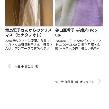
ちします。定番として作り続けて
います。天然石を球根に見立てた
いる、くるみ樹皮で...
ブローチのシリーズと、干支のお
馬...
舞良雅子さんからのクリス
谷口亜希子 -染色布 Pop
マス（ヒナタノオト）
up-
2018年のツアーに盛岡から参加
2025/9/13(土)〜25(木)ヒナタノオ
くださった舞良雅子さん。舞良さ
ト11:00～18:00 会期中 月曜・金
んは、デンマークの有名なデザイ
曜 休み草木の抱く美しい色を布
ナーCecilie Manz（セシリエ マン
にとどめる谷口亜希子さん。秋か
ツ）さんとお仕事をご一緒された
ら冬の装いをこころはなやかにし
こともある方。現地では、指、身
てくれるストールを中心にご覧い
体を機（はた）かのごとく、糸を
ただきます。土日を中心に作家在
吉田 史 作品展 -孵-
織るライブアー...
店...
吉田 史 作品展 -孵- オンライン