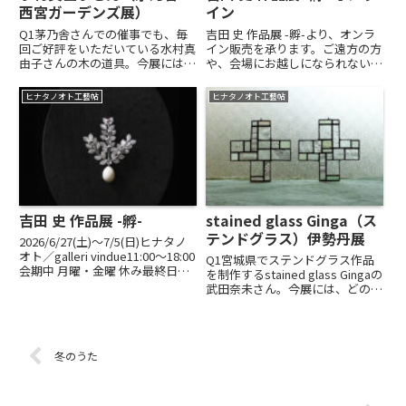
西宮ガーデンズ展）
イン
Q1茅乃舎さんでの催事でも、毎
吉田 史 作品展 -孵-より、オンラ
回ご好評をいただいている水村真
イン販売を承ります。ご遠方の方
由子さんの木の道具。今展にはど
や、会場にお越しになられない方
のような作品を出品くださいます
にもお楽しみいただけましたら幸
か？A1お台所や食事のシーンで
いです。7/11（土）12:00 〜
ヒナタノオト工藝帖
ヒナタノオト工藝帖
使う、さまざまな食にまつわる木
7/16（木）23:59オンラインスト
の道具を出品します。あわせて、
ア「ソラノノオト − 吉田 史 オン
道具づくりの過程からポロっと
ラ...
ア...
吉田 史 作品展 -孵-
stained glass Ginga（ス
テンドグラス）伊勢丹展
2026/6/27(土)〜7/5(日)ヒナタノ
オト／galleri vindue11:00～18:00
Q1宮城県でステンドグラス作品
会期中 月曜・金曜 休み最終日
を制作するstained glass Gingaの
16:00まで11 回目となるヒナタノ
武田奈未さん。今展には、どのよ
オトでの展覧会のテーマは、卵。
うな作品が出品くださいますか？
『これまで温めて続けてきた技術
A1日本の古い窓ガラスを使用し
や、感情...
たガラスのオブジェやランプ、世
界中の様々なガラスを組み合わせ
冬のうた
た木製フレ...