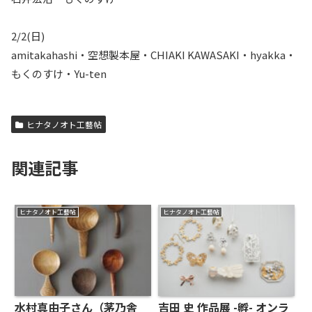
2/2(日)
amitakahashi・空想製本屋・CHIAKI KAWASAKI・hyakka・
もくのすけ・Yu-ten
ヒナタノオト工藝帖
関連記事
ヒナタノオト工藝帖
ヒナタノオト工藝帖
水村真由子さん（茅乃舎
吉田 史 作品展 -孵- オンラ