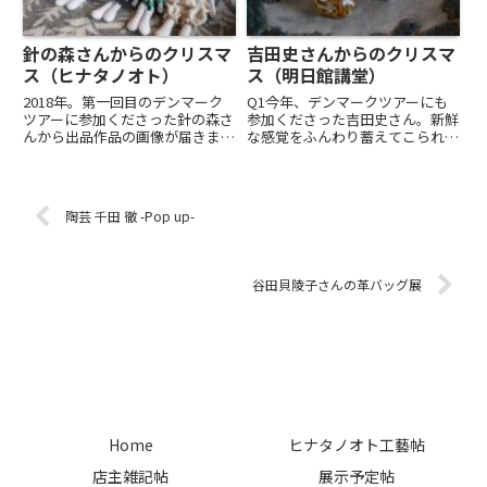
針の森さんからのクリスマ
吉田史さんからのクリスマ
ス（ヒナタノオト）
ス（明日館講堂）
2018年。第一回目のデンマーク
Q1今年、デンマークツアーにも
ツアーに参加くださった針の森さ
参加くださった吉田史さん。新鮮
んから出品作品の画像が届きまし
な感覚をふんわり蓄えてこられた
た。針の森さんならではの素敵感
ご様子。さて、今展にどのような
あふれるこぎん刺し。以前から、
作品を出品くださいますか。A1
北欧・スカンジナビアのテイスト
押し花の栞クリスマスには本の思
と響きあうものを感じていまし
い出が幾つもあります。あたたか
陶芸 千田 徹 -Pop up-
た。このツアーで出会ったトー
な部屋でゆっくり読書をするの
ヒ...
に...
谷田貝陵子さんの革バッグ展
Home
ヒナタノオト工藝帖
店主雑記帖
展示予定帖