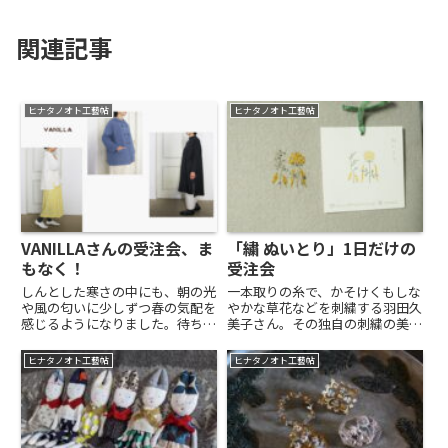
関連記事
ヒナタノオト工藝帖
ヒナタノオト工藝帖
VANILLAさんの受注会、ま
「繍 ぬいとり」1日だけの
もなく！
受注会
しんとした寒さの中にも、朝の光
一本取りの糸で、かそけくもしな
や風の匂いに少しずつ春の気配を
やかな草花などを刺繍する羽田久
感じるようになりました。待ちわ
美子さん。その独自の刺繍の美し
びたVANILLAさんの受注会が、今
さと、オリジナルデザインのフォ
週末、2／8（土）よりはじまり
ルムと丁寧な縫製が魅力の作品
ヒナタノオト工藝帖
ヒナタノオト工藝帖
ます。《初日ご予約のご案内》
群。6月のポップアップとして、
11:00〜11:45 / 12:00〜12:45は、
ヒナタノオトに出品いただけるこ
ご...
とになりました。そして、札幌か
ら...