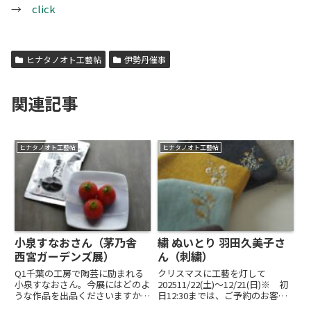
→
click
ヒナタノオト工藝帖
伊勢丹催事
関連記事
ヒナタノオト工藝帖
ヒナタノオト工藝帖
小泉すなおさん（茅乃舎
繍 ぬいとり 羽田久美子さ
西宮ガーデンズ展）
ん（刺繍）
Q1千葉の工房で陶芸に励まれる
クリスマスに工藝を灯して
小泉すなおさん。今展にはどのよ
202511/22(土)〜12/21(日)※ 初
うな作品を出品くださいますか？
日12:30までは、ご予約のお客様
A1滑らかな質感の、夏に向かう
限定（満席）12:30からは、ご予