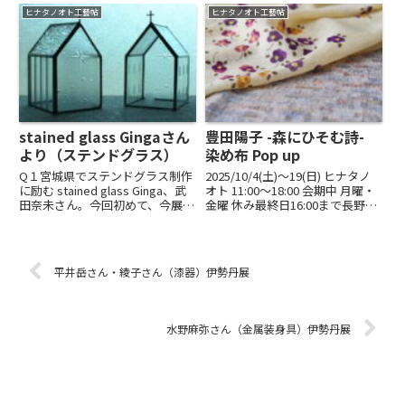
季節に涼やかな色味の器を展示し
約なしでご覧いただける予定です
ヒナタノオト工藝帖
ヒナタノオト工藝帖
ます。子丼や飯椀、平皿など料理
が、現況に応じて、混雑のないよ
を盛る器や、カップ&ソーサーな
うにご案内をさせていただきま
どのお茶を楽しむ器もありま
す。北海道...
す。...
stained glass Gingaさん
豊田陽子 -森にひそむ詩-
より（ステンドグラス）
染め布 Pop up
Q１宮城県でステンドグラス制作
2025/10/4(土)〜19(日) ヒナタノ
に励む stained glass Ginga、武
オト 11:00～18:00 会期中 月曜・
田奈未さん。今回初めて、今展に
金曜 休み最終日16:00まで長野県
出品くださいます。どのような作
で布を染める仕事を続ける豊田陽
品をお出しくださいますか？A１
子さんのPOP UPを展開します。
光の教会、光の塔、キャンドルホ
さまざまな素材のストールと、染
ルダー、オーナメントを出品しま
色したデザインをプリ...
平井岳さん・綾子さん（漆器）伊勢丹展
す。我が家...
水野麻弥さん（金属装身具）伊勢丹展