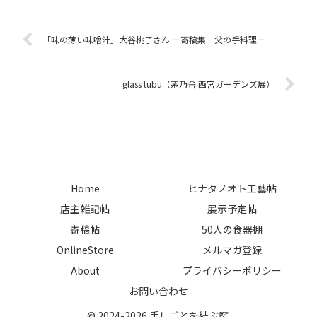
に絵をご覧いただきます。Q１大
約なしでご覧いただける予定です
野八生さん、今展には、どのよう
が、現況に応じて、混雑のないよ
な作品を出品くださいますか。
うにご案内をさせていただきま
「味の薄い味噌汁」大谷桃子さん ー寄稿集 父の手料理ー
A...
す。北海道...
glass tubu（茅乃舎 西宮ガーデンズ展）
Home
ヒナタノオト工藝帖
店主雑記帖
展示予定帖
寄稿帖
50人の食器棚
OnlineStore
メルマガ登録
About
プライバシーポリシー
お問い合わせ
© 2024-2026 手しごとを結ぶ庭.