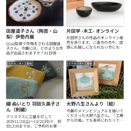
田屋道子さん（陶芸・山
片田学 -木工- オンライン
梨）伊勢丹展
片田学さんの作品のオンライン販
売を承ります。ご遠方の方や、店
Q1山梨県で作陶をされる田屋道
頭にお越しになられない方にもお
子さん。今展には、どのような作
楽しみいただけましたら幸いで
品が出品されますか？A1日頃か
す。7/25(土) 12:00 〜 7/30(木)
ら植物の絵付けをしていますの
23:59—オンラインストア「ソラ
で、賑わいはじめる森や野原をイ
ヒナタノオト工藝帖
ヒナタノオト工藝帖
ノノオト」
メージした器を準備しました。ウ
サギは、「おーい、森にも遊びに
おいでよ！」という顔をのぞかせ
て...
繍 ぬいとり 羽田久美子さ
大野八生さんより（絵）
ん（刺繍）
今展のメインビジュアルを描いて
くださった大野八生さん。「工房
クリスマスに工藝を灯して
からの風」でも長年にわたって野
202511/22(土)〜12/21(日)※ 初
外展のビジュアルを牽引くださっ
日12:30までは、ご予約のお客様
ています。今年は初めて関西の方
限定（満席）12:30からは、ご予