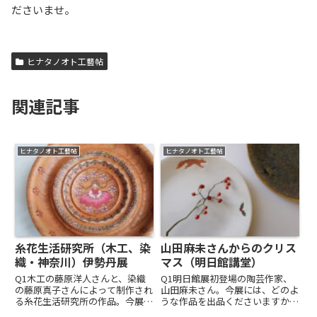
ださいませ。
ヒナタノオト工藝帖
関連記事
ヒナタノオト工藝帖
ヒナタノオト工藝帖
糸花生活研究所（木工、染
山田麻未さんからのクリス
織・神奈川）伊勢丹展
マス（明日館講堂）
Q1木工の藤原洋人さんと、染織
Q1明日館展初登場の陶芸作家、
の藤原真子さんによって制作され
山田麻未さん。今展には、どのよ
る糸花生活研究所の作品。今展に
うな作品を出品くださいますか？
は、どのような作品が出品されま
A1どうぶつプレート今年から作