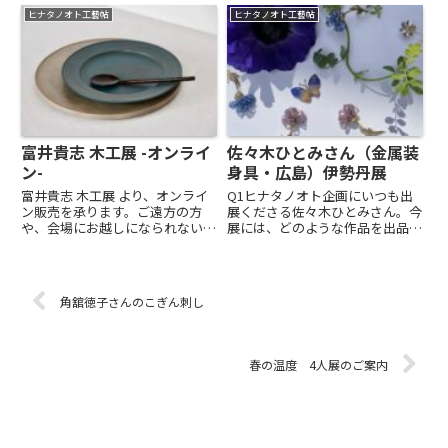
すか？A1花や生き物に囲まれた
り始めた動物のプレート。妙な絵
ヒナタノオト工藝帖
ヒナタノオト工藝帖
春の情景を、木工作品と織物作品
心で1枚ずつ自由な気持ちで描い
のなかに表現しました。春の花々
ています。なんの動物か、当てて
を描いた【ブローチ】小さな絵
みてください。小ぶりな二段重
画...
ご...
富井貴志 木工展 -オンライ
佐々木ひとみさん（金属装
ン-
身具・広島）伊勢丹展
富井貴志 木工展 より、オンライ
Q1ヒナタノオト企画にいつも出
ン販売を承ります。ご遠方の方
展くださる佐々木ひとみさん。今
や、会場にお越しになられない方
展には、どのような作品を出品く
にもお楽しみいただけましたら幸
ださいますか？A1クローバー、
いです。11/15（土）12:00 〜
ミモザ、水仙、すずらん、すみ
11/20（木）23:59—オンラインス
れ など様々な種類の植物に、蜂
トア「ソラノノオト」作り手富井
や蜘蛛、一点物の天然石で作った
角舘徳子さんのこぎん刺し
貴志 木工家...
蝶々たちが集まってきた春のお
庭。...
春の温度 4人展のご案内