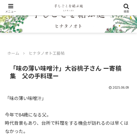
メニュー
検索
ホーム
ヒナタノオト工藝帖
「味の薄い味噌汁」大谷桃子さん ー寄稿
集 父の手料理ー
2025.06.09
「味の薄い味噌汁」
今年で84歳になる父。
時代背景もあり、台所で料理をする機会が訪れるのは早くは
なかった。