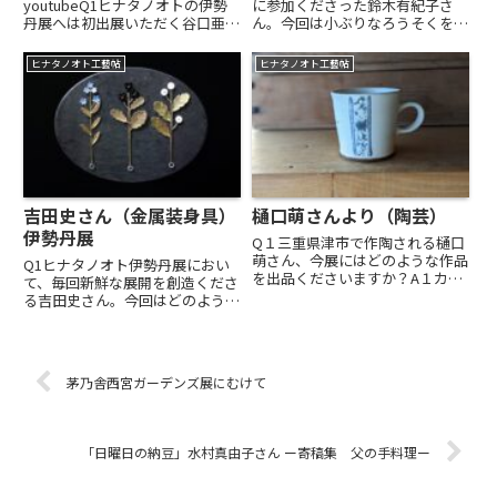
youtubeQ1ヒナタノオトの伊勢
に参加くださった鈴木有紀子さ
丹展へは初出展いただく谷口亜希
ん。今回は小ぶりなろうそくを中
子さん。今展には、どのような作
心に制作くださいました。「旅か
品を出品されますか？A1草木染
ら数年経ちました。ことある毎
ヒナタノオト工藝帖
ヒナタノオト工藝帖
めのストール ハンドプリーツを
に、ふとした瞬間に、デンマーク
施したスカーフなど。 とってお
で過ごしたなにげない時間や空気
きの素材を天然染料だけで...
がふわっと湧くことがあります。
こ...
吉田史さん（金属装身具）
樋口萌さんより（陶芸）
伊勢丹展
Q１三重県津市で作陶される樋口
萌さん、今展にはどのような作品
Q1ヒナタノオト伊勢丹展におい
を出品くださいますか？A１カッ
て、毎回新鮮な展開を創造くださ
プ類を中心に、現在取り組んでい
る吉田史さん。今回はどのような
る染付マットの作品を出品しま
作品を出品くださいますか？A1
す。縄目模様を施した高台（器の
透かし彫りなど定番の装身具作品
裏側）にご注目いただけると嬉し
に加え、初めて真鍮を使用した
いです。表目にみえる華やかな表
「押し花の栞」をお持ちします。
茅乃舎西宮ガーデンズ展にむけて
情...
銀では思いもよらなかった、色を
載...
「日曜日の納豆」水村真由子さん ー寄稿集 父の手料理ー