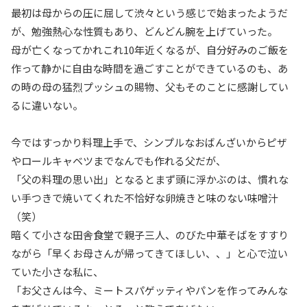
最初は母からの圧に屈して渋々という感じで始まったようだ
が、勉強熱心な性質もあり、どんどん腕を上げていった。
母が亡くなってかれこれ10年近くなるが、自分好みのご飯を
作って静かに自由な時間を過ごすことができているのも、あ
の時の母の猛烈プッシュの賜物、父もそのことに感謝してい
るに違いない。
今ではすっかり料理上手で、シンプルなおばんざいからピザ
やロールキャベツまでなんでも作れる父だが、
「父の料理の思い出」となるとまず頭に浮かぶのは、慣れな
い手つきで焼いてくれた不恰好な卵焼きと味のない味噌汁
（笑）
暗くて小さな田舎食堂で親子三人、のびた中華そばをすすり
ながら「早くお母さんが帰ってきてほしい、、」と心で泣い
ていた小さな私に、
「お父さんは今、ミートスパゲッティやパンを作ってみんな