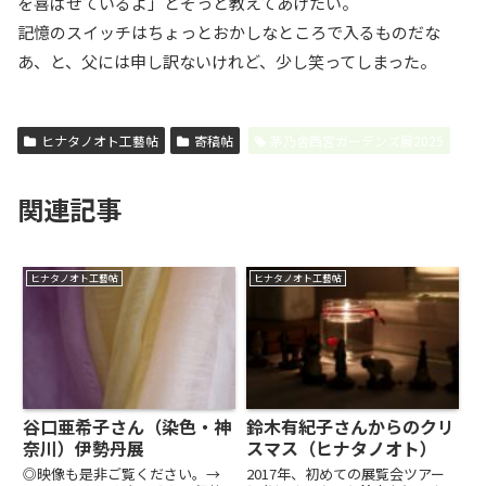
を喜ばせているよ」とそっと教えてあげたい。
記憶のスイッチはちょっとおかしなところで入るものだな
あ、と、父には申し訳ないけれど、少し笑ってしまった。
ヒナタノオト工藝帖
寄稿帖
茅乃舎西宮ガーデンズ展2025
関連記事
ヒナタノオト工藝帖
ヒナタノオト工藝帖
谷口亜希子さん（染色・神
鈴木有紀子さんからのクリ
奈川）伊勢丹展
スマス（ヒナタノオト）
◎映像も是非ご覧ください。→
2017年、初めての展覧会ツアー