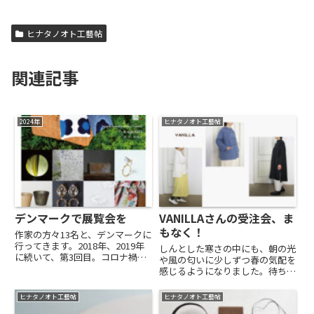
ヒナタノオト工藝帖
関連記事
2024年
ヒナタノオト工藝帖
デンマークで展覧会を
VANILLAさんの受注会、ま
もなく！
作家の方々13名と、デンマークに
行ってきます。2018年、2019年
しんとした寒さの中にも、朝の光
に続いて、第3回目。コロナ禍を
や風の匂いに少しずつ春の気配を
はさんで、5年ぶりの展覧会ツア
感じるようになりました。待ちわ
ーです。ニット作家マリアンネ・
びたVANILLAさんの受注会が、今
イサガーさん夫妻が運営する
週末、2／8（土）よりはじまり
ヒナタノオト工藝帖
ヒナタノオト工藝帖
Tversted Skoleでの開催。
ます。《初日ご予約のご案内》
@isagerya...