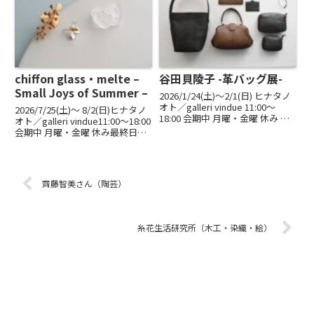
11:00〜11:45 / 12:00〜12:45は、
ご...
chiffon glass・melte –
谷田貝陵子 -革バッグ展-
Small Joys of Summer –
2026/1/24(土)〜2/1(日) ヒナタノ
オト／galleri vindue 11:00～
2026/7/25(土)〜 8/2(日)ヒナタノ
18:00 会期中 月曜・金曜 休み 最
オト／galleri vindue11:00～18:00
終日 16:00まで考え抜かれたデザ
会期中 月曜・金曜 休み最終日
インを、厳選された革を用いて、
16:00までchiffon glass｜ガラス
高度な技術で形作る。谷田貝陵子
装身具melte｜金属装身具『無限
さんの革...
にあるガラスに集まる「...
齊藤智美さん（陶芸）
糸花生活研究所（木工・染織・絵）