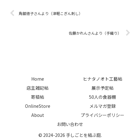
今展には、どのような作品を出品
作品群、そしてこの4か月の間の
されますか？A1春めいた庭から
進化を皆様...
球根や小花、植物モチーフのジュ
角舘徳子さんより（津軽こぎん刺し）
エリー、春めいたやわら...
佐藤かれんさんより（手織り）
Home
ヒナタノオト工藝帖
店主雑記帖
展示予定帖
寄稿帖
50人の食器棚
OnlineStore
メルマガ登録
About
プライバシーポリシー
お問い合わせ
© 2024-2026 手しごとを結ぶ庭.