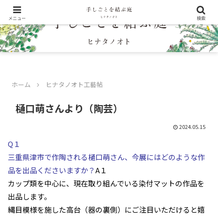
メニュー
検索
ホーム
ヒナタノオト工藝帖
樋口萌さんより（陶芸）
2024.05.15
Q１
三重県津市で作陶される樋口萌さん、今展にはどのような作
品を出品くださいますか？
A１
カップ類を中心に、
現在取り組んでいる染付マットの作品を
出品します。
縄目模様を施した高台（器の裏側）
にご注目いただけると嬉