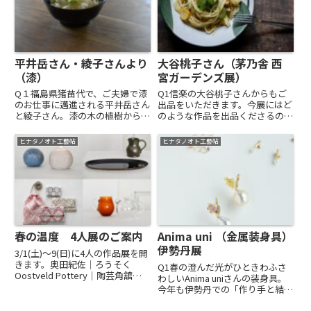
平井岳さん・綾子さんより
大谷桃子さん（茅乃舎 西
（漆）
宮ガーデンズ展）
Q１福島県猪苗代で、ご夫婦で漆
Q1信楽の大谷桃子さんからもご
のお仕事に邁進される平井岳さん
出品をいただきます。今展にはど
と綾子さん。漆の木の植樹から、
のような作品を出品くださるので
漆掻き、そして塗りまでまさに
しょうか？A1例えば、バナナの
「漆尽くし」！な日々のお二人で
葉8寸皿。自分で言うのもなんで
ヒナタノオト工藝帖
ヒナタノオト工藝帖
す。昨年に続き、今展にも出展い
すが、、、私のうつわは、食べ物
ただきますが、どのような作品を
が入るといい顔をします。一見ス
お出しくださいますか？A１日々
ンとしていても、食べ物を盛り
の...
付...
春の温度 4人展のご案内
Anima uni （金属装身具）
伊勢丹展
3/1(土)〜9(日)に4人の作品展を開
きます。奥田紀佐｜ろうそく
Q1春の澄んだ光がひときわふさ
Oostveld Pottery｜陶芸角舘徳
わしいAnima uniさんの装身具。
子｜こぎん刺し増田早紀｜耐熱ガ
今年も伊勢丹での「作り手と結ぶ
ラス昨年の工房からの風に出展さ
庭」に出展くださいます。さて、
れた4人の展示です。心惹かれた