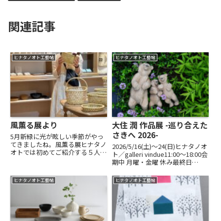
関連記事
ヒナタノオト工藝帖
ヒナタノオト工藝帖
風薫る展より
大住 潤 作品展 -巡り合えた
さきへ 2026-
5月新緑に光が眩しい季節がやっ
てきましたね。風薫る展ヒナタノ
2026/5/16(土)〜24(日)ヒナタノオ
オトでは初めてご紹介する５人の
ト／galleri vindue11:00～18:00会
フレッシュな作家の展示も、11
期中 月曜・金曜 休み最終日
日（日）の16時までとなりまし
16:00 まで木を削り終えたあとに
た。戸隠かごや 朗々-rou rou-さ
残ったのは、静かな愛おしさでし
ヒナタノオト工藝帖
ヒナタノオト工藝帖
んの根曲がり竹の籠。お蕎麦がお
た_____大住 潤3年を経てヒナタ
いしい戸隠村では、こ...
ノオト...