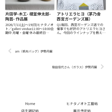
片田学-木工- 榎並伸太郎-
アトリエラヒヨ（茅乃舎
陶芸- 作品展
西宮ガーデンズ展）
2026/7/11(土)〜19(日)ヒナタノオ
Q1毎回、西宮ガーデンズ店での
ト／galleri vindue11:00～18:00会
催事でも好評のアトリエラヒヨさ
期中 月曜・金曜 休み最終日
ん。今回のラインナップを教えて
16:00まですっきりとしながら、
ください。A1注染てぬぐいと、
心地よくたっぷりとした器。木と
手ぬぐいが素材の裂き織りミニマ
土。素材の違いを超えて響きあう
ットを出品いたします。手ぬぐい
2作家の仕事を...
の新作「家々」はずっと前からあ
am（帆布バッグ）伊勢丹展
たためていたアイデアで、家の
形...
菊田佳代さん（ガラス）伊勢丹展
Home
ヒナタノオト工藝帖
店主雑記帖
展示予定帖