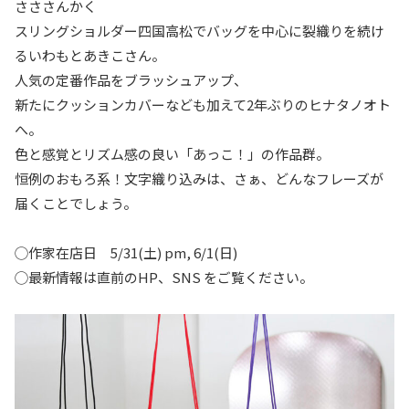
さささんかく
スリングショルダー四国高松でバッグを中心に裂織りを続け
るいわもとあきこさん。
人気の定番作品をブラッシュアップ、
新たにクッションカバーなども加えて2年ぶりのヒナタノオト
へ。
色と感覚とリズム感の良い「あっこ！」の作品群。
恒例のおもろ系！文字織り込みは、さぁ、どんなフレーズが
届くことでしょう。
◯作家在店日
5/31
(
土
) pm,
6/1
(
日
)
◯
最新情報は直前のHP、SNS をご覧ください。