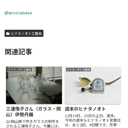
@acco.sasasa
ヒナタノオト工藝帖
関連記事
ヒナタノオト工藝帖
ヒナタノオト工藝帖
三浦侑子さん（ガラス・岡
週末のヒナタノオト
山）伊勢丹展
12月14日、15日の土日、週末。
今年の週末もヒナタノオト営業日
Q1岡山県で吹きガラスの制作を
は、あと2回、4日間です。作家の
される三浦侑子さん。今展には、