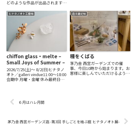
方もお立ち寄りくださる予定。あ
どのような作品が出品されます
たたかな雰囲気の中で、作品を介
か？A1吹きガラスで制作した花
して作家の方々との出会いもお楽
器、キャンドルスタンド、器など
ヒナタノオト工藝帖
店主雑記帖
しみいただければと思います。
を出品します。春の展示会ですの
nagamori chik...
で、かすみをイメージした器や花
器も多めにご用意したいです。
Q2...
chiffon glass・melte –
種をくばる
Small Joys of Summer –
茅乃舎 西宮ガーデンズでの催
事、今日10時から始まります。お
2026/7/25(土)〜 8/2(日)ヒナタノ
客様に楽しんでいただけるよう
オト／galleri vindue11:00～18:00
に、作家の方々の実りを、使い手
会期中 月曜・金曜 休み最終日
の方々によき手渡しが出来るよう
16:00までchiffon glass｜ガラス
に、スタッフ一同はりきっており
装身具melte｜金属装身具『無限
ます。茅乃舎西宮ガーデンズ店の
にあるガラスに集まる「...
方々のあたたかなお気持ちのお陰
６月はハレ月間
で...
茅乃舎 西宮ガーデンズ店 -第3回 手しごとを結ぶ庭 ヒナタノオト展-