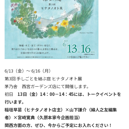
6/13（金）〜 6/16（月）
第3回 手しごとを結ぶ庭 ヒナタノオト展
茅乃舎 西宮ガーデンズ店にて開催します。
初日
13日（金）14：00－14：45には、トークイベントを
行います。
稲垣早苗（ヒナタノオト店主）×山下謙介（婦人之友編集
者）×宮崎寛典（久原本家今企画担当）
関西方面の方、ぜひ、今からご予定にお入れください！