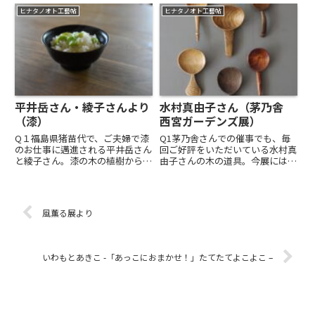
ます。今回はどのような作品を出
2018年のツアーに参加された大
ヒナタノオト工藝帖
ヒナタノオト工藝帖
品くださるのでしょうか。A1手
濱由惠さん。「Tversted Skoleで
描き染めで一枚ずつ絵を描くよう
の滞在中、空の色、海の色、夕日
に染めあげたストールと、新柄
の温かな色、夜空...
プ...
平井岳さん・綾子さんより
水村真由子さん（茅乃舎
（漆）
西宮ガーデンズ展）
Q１福島県猪苗代で、ご夫婦で漆
Q1茅乃舎さんでの催事でも、毎
のお仕事に邁進される平井岳さん
回ご好評をいただいている水村真
と綾子さん。漆の木の植樹から、
由子さんの木の道具。今展にはど
漆掻き、そして塗りまでまさに
のような作品を出品くださいます
「漆尽くし」！な日々のお二人で
か？A1お台所や食事のシーンで
す。昨年に続き、今展にも出展い
使う、さまざまな食にまつわる木
ただきますが、どのような作品を
の道具を出品します。あわせて、
風薫る展より
お出しくださいますか？A１日々
道具づくりの過程からポロっと
の...
ア...
いわもとあきこ -「あっこにおまかせ！」たてたてよこよこ –