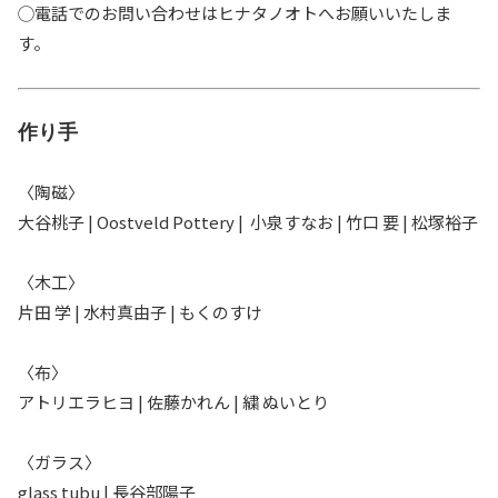
◯電話でのお問い合わせはヒナタノオトへお願いいたしま
す。
作り手
〈陶磁〉
大谷桃子 | Oostveld Pottery | 小泉すなお | 竹口 要 | 松塚裕子
〈木工〉
片田 学 | 水村真由子 | もくのすけ
〈布〉
アトリエラヒヨ | 佐藤かれん | 繍 ぬいとり
〈ガラス〉
glass tubu | 長谷部陽子