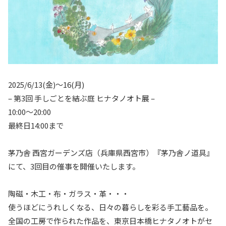
2025/6/13(金)〜16(月)
– 第3回 手しごとを結ぶ庭 ヒナタノオト展 –
10:00〜20:00
最終日14:00まで
茅乃舎 西宮ガーデンズ店（兵庫県西宮市）『茅乃舎ノ道具』
にて、3回目の催事を開催いたします。
陶磁・木工・布・ガラス・革・・・
使うほどにうれしくなる、日々の暮らしを彩る手工藝品を。
全国の工房で作られた作品を、東京日本橋ヒナタノオトがセ