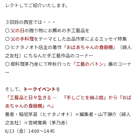
レクトしてご紹介いたします。
３回目の西宮では・・・
〇
父の日
の贈り物にお薦めの手工藝品を
〇
父の手料理
をテーマとした出品作家によるエッセイ特集
〇 ヒナタノオト店主の著作「
おばあちゃんの食器棚
」（婦人
之友社）にちなんだ手工藝作品のコーナー
〇 御料理茅乃舎にて昨秋行った「
工藝のバトン
」展のコーナ
ー
そして、
トークイベント
を
「工藝品と日々生きる ― 『手しごとを結ぶ庭』から『おば
あちゃんの食器棚』へ」
著者・稲垣早苗（ヒナタノオト）×編集者・山下謙介（婦人
之友社）×宮崎寛典（茅乃舎）
6/13（金）14:00〜14:45