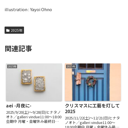
illustration : Yayoi Ohno
2025年
関連記事
2025年
2025年
aei -月夜に-
クリスマスに工藝を灯して
2025
2025/9/20(土)〜9/28(日)ヒナタノ
オト／galleri vindue11:00～18:00
2025/11/22(土)〜12/21(日)ヒナタ
会期中 月曜・金曜休み最終日
ノオト／galleri vindue11:00～
16:00まで秋の声が染みる頃。秋
18:00会期中 月曜・金曜休み最終