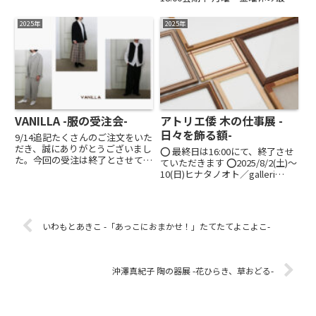
から冬への装いを心に描く愉し
日 16:00までGod Jul北欧のクリ
み。月夜のすだく虫たちの新作を
スマスを想う光景の中で、手しご
2025年
2025年
はじめ、aei...
とのあたたかさを。amitakah...
VANILLA -服の受注会-
アトリエ倭 木の仕事展 -
日々を飾る額-
9/14追記たくさんのご注文をいた
だき、誠にありがとうございまし
⭕️ 最終日は16:00にて、終了させ
た。今回の受注は終了とさせてい
ていただきます ⭕️2025/8/2(土)〜
ただきました。ご予定くださいま
10(日)ヒナタノオト／galleri
した方には、申し訳ございませ
vindue11:00～18:00会期中 月
ん。次回は来年、2/7(土)からを
曜・金曜 休み年を重ね、額を重
予定しております。ご予約をお勧
ね。毎年、大切なものを額装する
め申し上げます。どうぞ宜...
喜びをお届けし...
いわもとあきこ -「あっこにおまかせ！」たてたてよこよこ-
沖澤真紀子 陶の器展 -花ひらき、草おどる-