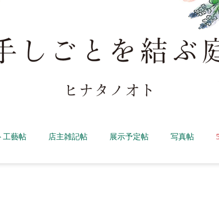
ト工藝帖
店主雑記帖
展示予定帖
写真帖