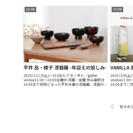
2025年
2025年
平井 岳・綾子 漆器展 -年迎えの愉しみ-
VANILL
2025/12/13(土)〜21(日)ヒナタノオト／galleri
2025/2/8(土
vindue11:00～18:00会期中 月曜・金曜 休み最終日
vindue11
16:00まで恒例となった平井夫妻の漆器展。漆器のあ
16:00まで
る暮らしを始める方に。新たな漆器を加えたい方
直前のHP、S
に。質とデ...
時...
佐々木ひと