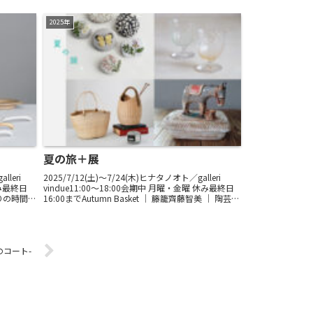
2025年
夏の旅＋展
lleri
2025/7/12(土)〜7/24(木)ヒナタノオト／galleri
休み最終日
vindue11:00～18:00会期中 月曜・金曜 休み最終日
りの時間。
16:00までAutumn Basket ｜ 籐籠齊藤智美 ｜ 陶芸
陶器をぜ
photage ｜ 刺繍山崎雄一 ｜...
冬のコート-