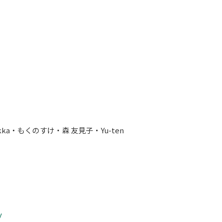
hyakka・もくのすけ・森 友見子・Yu-ten
。
y