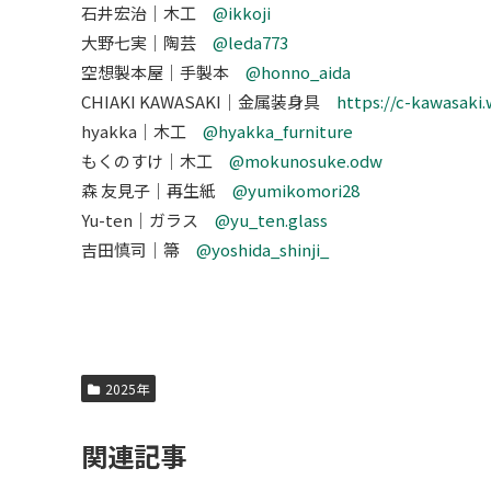
石井宏治｜木工
@ikkoji
大野七実｜陶芸
@leda773
空想製本屋｜手製本
@honno_aida
CHIAKI KAWASAKI｜金属装身具
https://c-kawasaki
hyakka｜木工
@hyakka_furniture
もくのすけ｜木工
@mokunosuke.odw
森 友見子｜再生紙
@yumikomori28
Yu-ten｜ガラス
@yu_ten.glass
吉田慎司｜箒
@yoshida_shinji_
2025年
関連記事