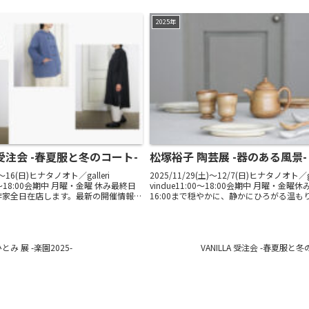
2025年
A 受注会 -春夏服と冬のコート-
松塚裕子 陶芸展 -器のある風景-
)〜16(日)ヒナタノオト／galleri
2025/11/29(土)〜12/7(日)ヒナタノオト／ga
:00～18:00会期中 月曜・金曜 休み最終日
vindue11:00～18:00会期中 月曜・金曜
◯作家全日在店します。最新の開催情報は
16:00まで穏やかに、静かにひろがる温も
NSをご覧ください。◯初日2/8(土)開店
小春日和を心に映すような松塚裕子さんの
ひご覧...
み 展 -楽園2025-
VANILLA 受注会 -春夏服と