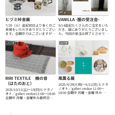
ヒヅミ峠舎展
VANILLA -服の受注会-
7/29（火）追記初日より多くのご
9/14追記たくさんのご注文をいた
来場をいただきありがとうござい
だき、誠にありがとうございまし
ます。会期中ではございますが、
た。今回の受注は終了とさせてい
ヒヅミ峠舎さんの作品は完売とな
ただきました。ご予定くださいま
りました。今後ご来店予定のお客
した方には、申し訳ございませ
2025年
2025年
様がおられましたら誠に恐れ入り
ん。次回は来年、2/7(土)からを
ますが、何卒ご了承のほどお願い
予定しております。ご予約をお勧
申し上げます。___202...
め申し上げます。どうぞ宜...
RIRI TEXTILE 機の音
風薫る展
（はたのおと）
2025/4/29(火祝)〜5/11(日) ヒナタ
ノオト／galleri vindue 11:00～
2025/10/11(土)〜19(日)ヒナタノ
18:00 会期中 月曜・金曜 休み 最
オト／galleri vindue11:00～18:00
終日 16:00まで 石毛みほ ｜ 竹細
会期中 月曜・金曜休み最終日
工 キンノイト ｜ 糸とビーズの装
16:00までRIRI TEXTILE 和泉綾子さ
身具tama glass ...
んの日々は、機（はた）の音と共
にあります。春夏に向けた機織...