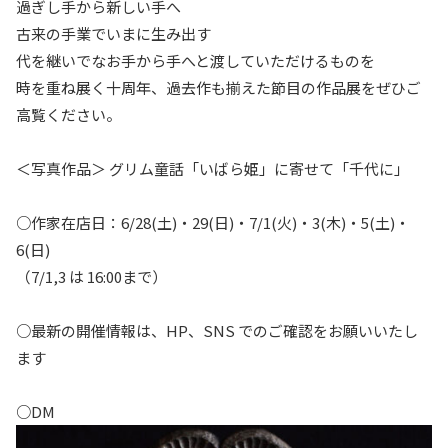
過ぎし手から新しい手へ
古来の手業でいまに生み出す
代を継いでなお手から手へと渡していただけるものを
時を重ね展く十周年、過去作も揃えた節目の作品展をぜひご
高覧ください。
＜写真作品＞ グリム童話「いばら姫」に寄せて「千代に」
○作家在店日：6/28(土)・29(日)・7/1(火)・3(木)・5(土)・
6(日)
（7/1,3 は 16:00まで）
○最新の開催情報は、
HP
、
SNS
でのご確認をお願いいたし
ます
○DM