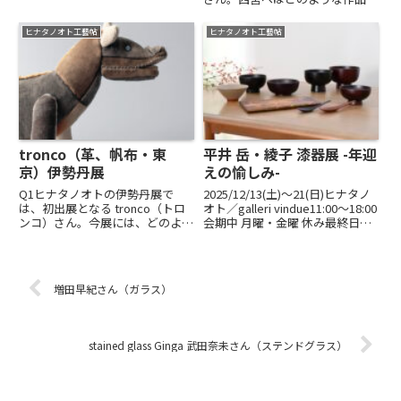
かせ！」たてたてよこよこ-二年
出品くださいますか？また、父の
ぶり！香川・高松から31日
日の贈り物にお薦めの作品はござ
ヒナタノオト工藝帖
ヒナタノオト工藝帖
（土）午後、1日（日）終日あっ
いますか？7A1眼鏡ケース、小さ
こさんがやってきます。6...
な手提げやサコッシュなど、男性
が使ってくださっても素敵かな...
tronco（革、帆布・東
平井 岳・綾子 漆器展 -年迎
京）伊勢丹展
えの愉しみ-
Q1ヒナタノオトの伊勢丹展で
2025/12/13(土)〜21(日)ヒナタノ
は、初出展となる tronco（トロ
オト／galleri vindue11:00～18:00
ンコ）さん。今展には、どのよう
会期中 月曜・金曜 休み最終日
な作品が出品くださいますか？
16:00まで恒例となった平井夫妻
A1革のかごバッグや天然の素材
の漆器展。漆器のある暮らしを始
で染めたお道具入れ、制作の際に
める方に。新たな漆器を加えたい
出る生地や革のはぎれを繋ぎ合わ
方に。質とデ...
増田早紀さん（ガラス）
せてできた動物のオブジェを出...
stained glass Ginga 武田奈未さん（ステンドグラス）