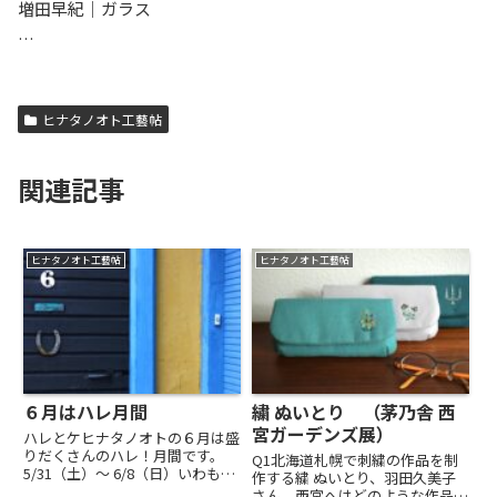
増田早紀｜ガラス
…
ヒナタノオト工藝帖
関連記事
ヒナタノオト工藝帖
ヒナタノオト工藝帖
６月はハレ月間
繍 ぬいとり （茅乃舎 西
宮ガーデンズ展）
ハレとケヒナタノオトの６月は盛
りだくさんのハレ！月間です。
Q1北海道札幌で刺繍の作品を制
5/31（土）〜 6/8（日）いわもと
作する繍 ぬいとり、羽田久美子
あきこ 裂織り展 -「あっこにおま
さん。西宮へはどのような作品を