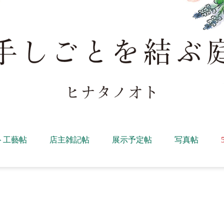
ト工藝帖
店主雑記帖
展示予定帖
写真帖