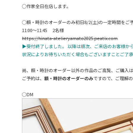
◯作家全日在店します。
◯額・時計のオーダーのみ初日8/2(土)の一定時間を
11:00～11:45 2名様
https://hinata-atelieryamato2025.peatix.com
▶︎受付終了しました。 以降は順次、ご来店のお客様か
状況によりお待ちいただく場合もございますことご了
尚、額・時計のオーダー以外の作品のご高覧、ご購入
ご予約は、
額・時計のオーダーのみ
ですので、ご理解
◯DM