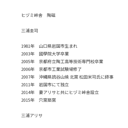
ヒヅミ峠舎 陶磁
三浦圭司
1981年 山口県岩国市生まれ
2003年 國學院大学卒業
2005年 京都府立陶工高等技術専門校卒業
2006年 京都市工業試験場修了
2007年 沖縄県読谷山焼 北窯 松田米司氏に師事
2011年 岩国市にて独立
2014年 妻アリサと共にヒヅミ峠舎設立
2015年 穴窯築窯
三浦アリサ