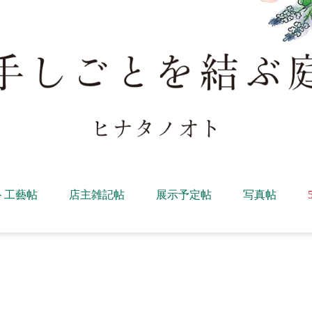
ト工藝帖
店主雑記帖
展示予定帖
写真帖