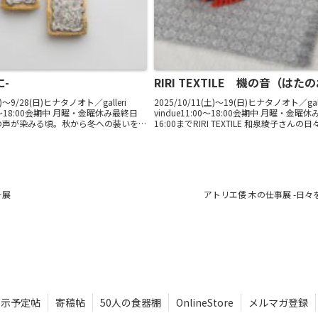
に-
RIRI TEXTILE 機の音（はた
土)〜9/28(日)ヒナタノオト／galleri
2025/10/11(土)〜19(日)ヒナタノオト／gall
:00～18:00会期中 月曜・金曜休み最終日
vindue11:00～18:00会期中 月曜・金曜
で秋の声が染みる頃。秋から冬への装いを心
16:00までRIRI TEXTILE 和泉綾子さんの
。月夜のすだく虫たちの新作をはじ
（はた）の音と共にあります。春夏に向けた機
＋展
アトリエ倭 木の仕事展 -日々
展示予定帖
寄稿帖
50人の食器棚
OnlineStore
メルマガ登録