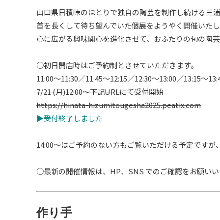
山口県日積峠のほとりで独自の陶芸を制作し続ける三
首を長くして待ち望んでいた個展をようやく開催いたし
心に広がる興味関心を進化させて、
おふたりの旬の陶芸
○初日開店時はご予約制とさせていただきます。
11:00〜11:30／11:45～12:15／12:30～
13:00／13:15～1
7/21 (月)12:00〜下記URLにて受付開始
https://hinata-hizumitougesha2025.peatix.com
▶︎受付終了しました
14:00〜はご予約のない方もご覧いただける予定です
○最新の開催情報は、HP、SNS でのご確認をお願い
作り手