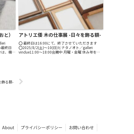
のおと）
アトリエ倭 木の仕事展 -日々を飾る額-
eri
⭕️ 最終日は16:00にて、終了させていただきます
休み最終日
⭕️2025/8/2(土)〜10(日)ヒナタノオト／galleri
日々は、機
vindue11:00～18:00会期中 月曜・金曜 休み年を重
織...
ね、額を重ね。毎年、大切なものを額装する喜びを
お届けし...
を飾る額-
About
プライバシーポリシー
お問い合わせ