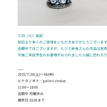
7/29（火）追記
初日より多くのご来場をいただきありがとうございま
会期中ではございますが、ヒヅミ峠舎さんの作品は完
今後ご来店予定のお客様がおられましたら誠に恐れ入
___
2025/7/26(土)〜
31(木)
ヒナタノオト／galleri vindue
11:00～18:00
会期中 月曜休み
最終日 16:00まで