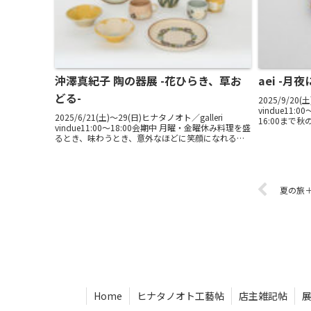
沖澤真紀子 陶の器展 -花ひらき、草お
aei -月夜
どる-
2025/9/20(
vindue11
2025/6/21(土)〜29(日)ヒナタノオト／galleri
16:00ま
vindue11:00～18:00会期中 月曜・金曜休み料理を盛
に描く愉しみ
るとき、味わうとき、意外なほどに笑顔になれる。
め、aei...
おおらかに、のびやかに器に描かれた草や花の姿。
沖澤真紀子さんの絵...
夏の旅
Home
ヒナタノオト工藝帖
店主雑記帖