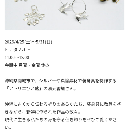
2026/4/25(土)〜5
/
31(日)
ヒナタノオト
11:00～18:00
会期中 月曜・金曜 休み
沖縄県南城市で、シルバーや真鍮素材で装身具を制作する
「アトリエひと匙」の濱元香織さん。
沖縄に古くから伝わる祈りのあるかたち、装身具に敬意を抱
きながら、新鮮に作られた作品の数々。
現代に生きる私たちの身を守る佳き飾りをぜひご覧くださ
い。