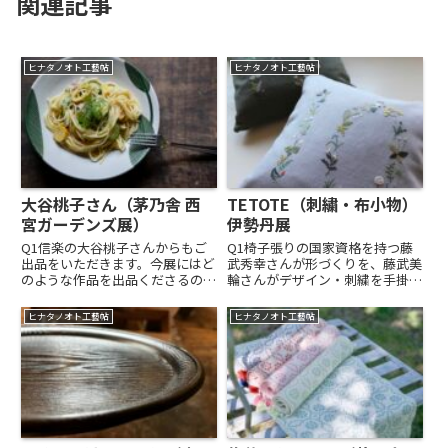
関連記事
ヒナタノオト工藝帖
ヒナタノオト工藝帖
大谷桃子さん（茅乃舎 西
TETOTE（刺繍・布小物）
宮ガーデンズ展）
伊勢丹展
Q1信楽の大谷桃子さんからもご
Q1椅子張りの国家資格を持つ藤
出品をいただきます。今展にはど
武秀幸さんが形づくりを、藤武美
のような作品を出品くださるので
輪さんがデザイン・刺繍を手掛け
しょうか？A1例えば、バナナの
る夫婦ユニット「TETOTE」。今
葉8寸皿。自分で言うのもなんで
展には、どのような作品を出品く
ヒナタノオト工藝帖
ヒナタノオト工藝帖
すが、、、私のうつわは、食べ物
ださいますか？A1手刺繍で作り
が入るといい顔をします。一見ス
出した模様をインテリアのものや
ンとしていても、食べ物を盛り
小さな小物に施した作品を出...
付...