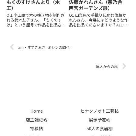
もくのすけさんより（木
佐藤かれんさん（茅乃舎
工）
西宮ガーデンズ展）
Q１小田原で木の挽き物を制作さ
Q1 山梨県で手織りに励む佐藤か
れる鈴木友子さん。「もくのす
れんさん。今展にはどのような作
け」という屋号で作品を出品され
品を出品くださいますか？A11年
ています。今展には、どのような
ぶりの西宮、茅乃舎さんへはキッ
作品を出品くださいますか。Ａ１
チンやテーブルで使える手織りの
昨年も出品させていただいたお弁
布を出品いたします。初夏の展覧
当箱に加えて、今年は玉縁のお皿
会に向けて、ブルーやグリーンを
am・すずきみき -ミシンの調べ-
や素朴なにとり盆、大ぶりなお椀
中心に爽やかな色合いの手織...
(...
風人からの風
Home
ヒナタノオト工藝帖
店主雑記帖
展示予定帖
寄稿帖
50人の食器棚