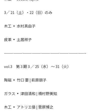
3／ 21（土）・22（日）のみ
木工 ▪ 水村真由子
皮革 ▪ 土居祥子
——————————————————————————–
vol.3 第 3 期 3 ／ 25（水） 〜 31（火）
陶磁 ▪ 竹口 要 | 萩原朋子
ガラス ▪ 津田清和 | 橋村野美知
木工 ▪ アトリエ倭 | 菅原博之