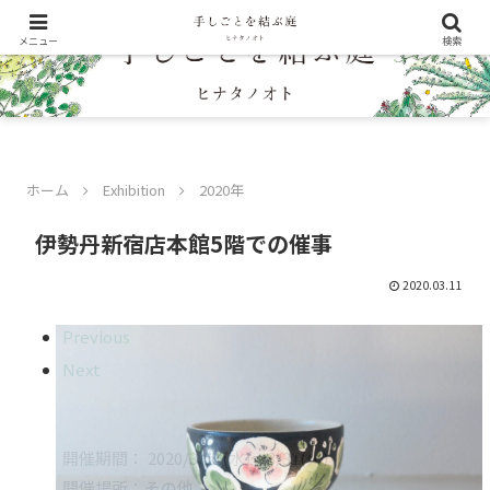
メニュー
検索
ホーム
Exhibition
2020年
伊勢丹新宿店本館5階での催事
2020.03.11
Previous
Next
開催期間： 2020/3/11(水)〜3/31(火)
開催場所：その他