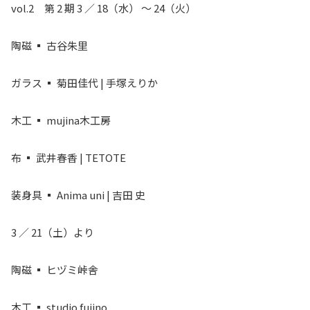
vol.2 第 2 期 3 ／ 18（水） 〜 24（火）
陶磁 ▪ 古谷朱里
ガラス ▪ 菊田佳代 | 手塚えりか
木工 ▪ mujina木工房
布 ▪ 武井春香 | TETOTE
装身具 ▪ Anima uni | 吉田 史
3 ／ 21（土）より
陶磁 ▪ ヒヅミ峠舎
木工 ▪ studio fujino