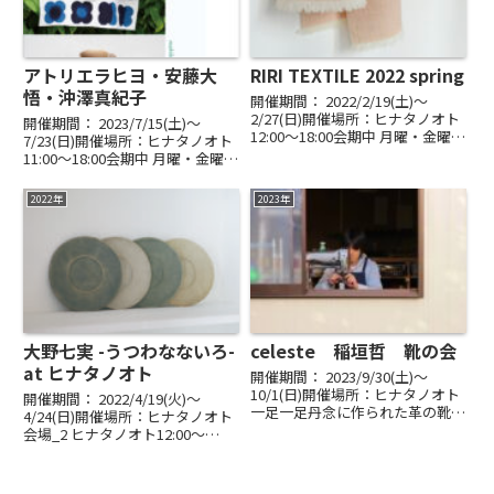
アトリエラヒヨ・安藤大
RIRI TEXTILE 2022 spring
悟・沖澤真紀子
開催期間： 2022/2/19(土)〜
2/27(日)開催場所：ヒナタノオト
開催期間： 2023/7/15(土)〜
12:00～18:00会期中 月曜・金曜
7/23(日)開催場所：ヒナタノオト
休み最終日 16:00まで冬ごもりの
11:00～18:00会期中 月曜・金曜休
時間の中で、和泉綾子さんがひた
み最終日 16:00までアトリエラヒ
むきに心を澄ませて織り上げた布
ヨ | てぬぐい・裂織り安藤大悟 |
2022年
2023年
の数々。穏やかな春の日差しの...
陶沖澤真紀子 | 陶胆大心小〈たん
だいしんしょう〉...
大野七実 -うつわなないろ-
celeste 稲垣哲 靴の会
at ヒナタノオト
開催期間： 2023/9/30(土)〜
10/1(日)開催場所：ヒナタノオト
開催期間： 2022/4/19(火)〜
一足一足丹念に作られた革の靴。
4/24(日)開催場所：ヒナタノオト
現品も多彩に揃え、ご注文にも応
会場_2 ヒナタノオト12:00～
じます。ヒナタノオトでの2日間
18:00 ｜ 会期中 金曜休み ｜ 最終
の靴の会、ぜひお出かけくださ
日16:00まで見て、触れて、盛っ
い。※ご予約希望の方は、メール
て。穏やかな心が広がる大野七実