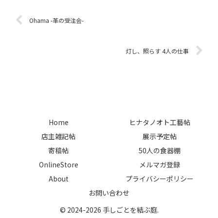
れたもの。ひときわ美しい夏至の
んとアリサさん。豊かな土味の造
季節に、ヒナタノオトに作品が
形に、奏でられるように描か...
Ohama -革の受注会-
集...
灯し、照らす 4人の仕事
Home
ヒナタノオト工藝帖
店主雑記帖
展示予定帖
寄稿帖
50人の食器棚
OnlineStore
メルマガ登録
About
プライバシーポリシー
お問い合わせ
© 2024-2026 手しごとを結ぶ庭.