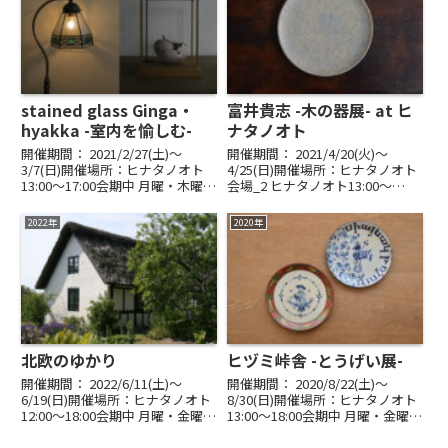
stained glass Ginga・
富井貴志 -木の器展- at ヒ
hyakka -室内を愉しむ-
ナタノオト
開催期間： 2021/2/27(土)〜
開催期間： 2021/4/20(火)〜
3/7(日)開催場所：ヒナタノオト
4/25(日)開催場所：ヒナタノオト
13:00～17:00会期中 月曜・木曜・
会場_2 ヒナタノオト13:00～
金曜休み室内を愉しむstained
17:00 ｜ 会期中木曜・金曜休み二
glass Ginga（武田奈未）・
年ぶりとなる二会場での展示。コ
2022年
2020年
hyakka（岡林厚志）展暮らしの
ロナ禍の中での変化、進化、深化
空間を上質なものに。...
した作品をどうぞご覧ください。
○4...
北欧のゆかり
ヒヅミ峠舎 -とうげい展-
開催期間： 2022/6/11(土)〜
開催期間： 2020/8/22(土)〜
6/19(日)開催場所：ヒナタノオト
8/30(日)開催場所：ヒナタノオト
12:00～18:00会期中 月曜・金曜
13:00〜18:00会期中 月曜・金曜休
休み最終日 16:00まで北欧に縁
み ｜ 最終日16:00まで山口県柳井
（ゆかり）ある作家の手から生ま
市日積に陶房を構える三浦圭司さ