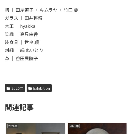
陶 ｜ 田屋道子 ・ キムラヤ ・ 竹口 要
ガラス ｜ 田井将博
木工 ｜ hyakka
染織 ｜ 高見由香
装身具 ｜ 世良 順
刺繍 ｜ 繍 ぬいとり
革 ｜ 谷田貝陵子
2020年
Exhibition
関連記事
2021年
2021年