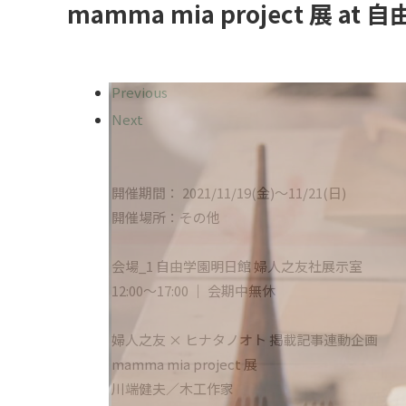
mamma mia project 展 a
Previous
Next
開催期間： 2021/11/19(金)〜11/21(日)
開催場所：その他
会場_1 自由学園明日館 婦人之友社展示室
12:00～17:00 ｜ 会期中無休
婦人之友 × ヒナタノオト 掲載記事連動企画
mamma mia project 展
川端健夫／木工作家