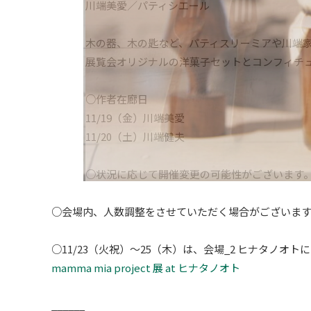
川端美愛／パティシエール
木の器、木の匙など、パティスリーミアや川端
展覧会オリジナルの洋菓子セットとコンフィチ
○作者在廊日
11/19（金）川端美愛
11/20（土）川端健夫
○状況に応じて開催変更の可能性がございます。
○会場内、人数調整をさせていただく場合がございま
○11/23（火祝）〜25（木）は、会場_2 ヒナタノオ
mamma mia project 展 at ヒナタノオト
______