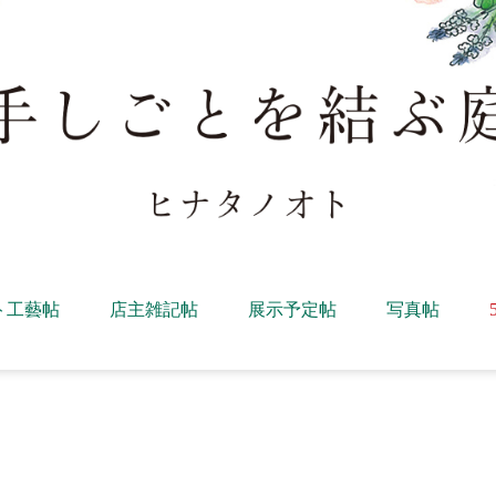
ト工藝帖
店主雑記帖
展示予定帖
写真帖