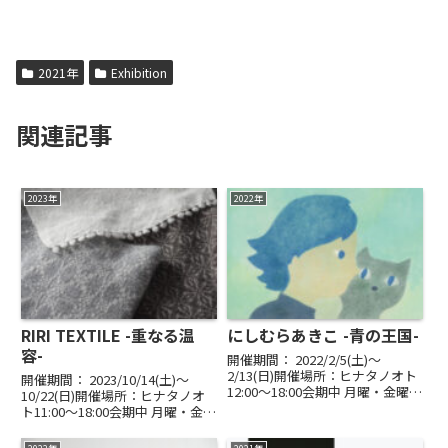
2021年
Exhibition
関連記事
2023年
2022年
RIRI TEXTILE -重なる温
にしむらあきこ -青の王国-
容-
開催期間： 2022/2/5(土)〜
2/13(日)開催場所：ヒナタノオト
開催期間： 2023/10/14(土)〜
12:00～18:00会期中 月曜・金曜
10/22(日)開催場所：ヒナタノオ
休み最終日 16:00まで新作の手製
ト11:00～18:00会期中 月曜・金曜
本「青の王国」を展の柱として、
休み最終日 16:00までぬくぬく
和紙造形作家 にしむらあきこさ
ぽこぽこ ふわふわふさふさ し