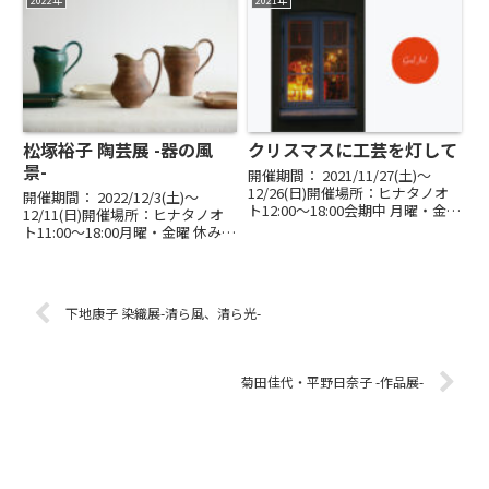
2022年
2021年
んの豊かな言葉と手による創作
ゃらしゃら もこもこアルパカ、
の...
カシミアを中心に、新たな...
松塚裕子 陶芸展 -器の風
クリスマスに工芸を灯して
景-
開催期間： 2021/11/27(土)〜
12/26(日)開催場所：ヒナタノオ
開催期間： 2022/12/3(土)〜
ト12:00～18:00会期中 月曜・金曜
12/11(日)開催場所：ヒナタノオ
休み｜最終日16:00まで毎年恒例
ト11:00～18:00月曜・金曜 休み最
の「クリスマスに工芸を灯して」
終日16:00まで染まりゆく空、光
を開催します。● 陶芸 鈴木祥
うけるやわらかな頬、冬のにお
代 ｜ 田中遼馬 ｜ 萩原朋...
い。心ふるえる今を映して。___
松塚裕子◯作家在店日12/3（...
下地康子 染織展-清ら風、清ら光-
菊田佳代・平野日奈子 -作品展-