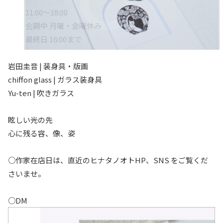
11:00～18:00
会期中 月曜・金曜休み
最終日 16:00まで
岩田圭音 | 装身具・版画
chiffon glass | ガラス装身具
Yu-ten | 吹きガラス
眩しい光の先
心に残る容、像、姿
○作家在店日は、直近のヒナタノオトHP、SNS をご覧くだ
さいませ。
○DM