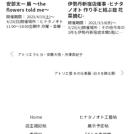
安部太一 展 ～the
伊勢丹新宿店催事 -ヒナタ
flowers told me～
ノオト 作り手と結ぶ庭 花
菜摘む-
開催期間： 2023/4/15(土)〜
4/23(日)開催場所：ヒナタノオト
開催期間： 2021/3/10(水)〜
11:00～18:00会期中 月曜・金曜休
3/23(火)開催場所：その他今年の
み最終日 16:00まで" 聴こえない
3月も伊勢丹新宿店本館5階にて
"ということから感じることが陶
催事を開催いたします。ヒナタノ
にはありますPottery guides you
オト 作り手と結ぶ庭 花菜摘む
to...
伊勢丹新宿店 本館5階センタ
ーパーク／ザ・ステージ♯5前
アトリエラヒヨ・安藤大悟・沖澤真紀子
期 3/10（水）...
アトリエ倭 木の仕事展 -日々を飾る額-
Home
ヒナタノオト工藝帖
店主雑記帖
展示予定帖