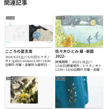
関連記事
2024年
2022年
こころの夏支度
佐々木ひとみ 展 -楽園
2022-
2024/4/27(土)〜5/5(日)ヒナタノ
オト/galleri vindue11:00～18:00
開催期間： 2022/1/8(土)〜
会期中 月曜・金曜休み最終日
1/16(日)開催場所：ヒナタノオト
16:00までchiffon glass 〈硝子装
12:00～18:00会期中 月曜・金曜
身具〉豊田陽子 〈染め〉ボロシ
休み最終日 16:00まで心に広げた
リケイト硝子による装身具と染...
それぞれの楽園。今年は出会いに
2023年
2021年
ゆけますように。◯感染症拡大防
止の観点から、ご入店の人数制
限...