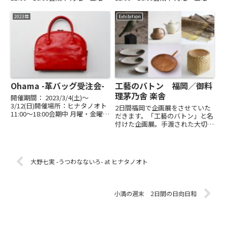
休み最終日 16:00まで着心地よ
休み最終日 16:00まで甲州の広大
く、心が弾むデザインと縫製は
な景色を心に映し、ガラスを吹く
2023年
Exhibition
VANILLA の服ならではのもの。生
小牧広平さん。風のそよぎを感じ
地を多彩に揃えて、春、夏...
させるグラスや器は、使い手の...
Ohama -革バッグ受注会-
工藝のバトン 福岡／御料
理茅乃舎 楽舎
開催期間： 2023/3/4(土)〜
3/12(日)開催場所：ヒナタノオト
2日間福岡で企画展をさせていた
11:00～18:00会期中 月曜・金曜休
だきます。「工藝のバトン」と名
み最終日 16:00まで持ち歩き、長
付けた企画展。手渡された大切な
く使うことを考え抜いて作られた
もの。手渡していく大切なもの。
バッグや革小物。色や細部の仕上
6人の作家に、文章を寄せていた
げをカスタマイズして、自分だ
だき、その文章と響かせた展示を
け...
いたします。場所は、茅乃舎さん
大野七実 -うつわなないろ- at ヒナタノオト
（久原本家(株)）発祥の地。伊...
小満の週末 2日間の日向日和