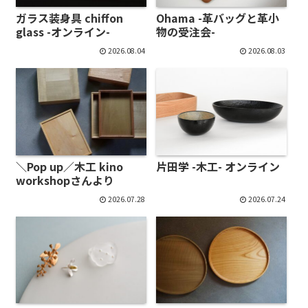
ガラス装身具 chiffon
Ohama -革バッグと革小
glass -オンライン-
物の受注会-
2026.08.04
2026.08.03
＼Pop up／木工 kino
片田学 -木工- オンライン
workshopさんより
2026.07.28
2026.07.24