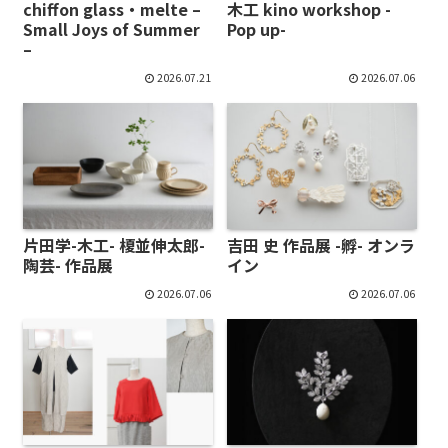
chiffon glass・melte –
木工 kino workshop -
Small Joys of Summer
Pop up-
–
2026.07.21
2026.07.06
片田学-木工- 榎並伸太郎-
吉田 史 作品展 -孵- オンラ
陶芸- 作品展
イン
2026.07.06
2026.07.06