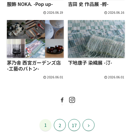
服飾 NOKA. -Pop up-
吉田 史 作品展 -孵-
2026.06.19
2026.06.16
茅乃舎 西宮ガーデンズ店
下地康子 染織展 -汀-
-工藝のバトン-
2026.06.01
2026.06.01
1
次
2
17