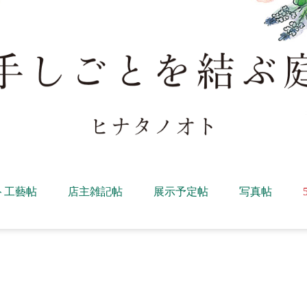
ト工藝帖
店主雑記帖
展示予定帖
写真帖