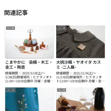
関連記事
2023年
2021年
こまやかに 染織・木工・
大桃沙織・ヤオイタ カス
金工・陶芸
ミ -二人展-
開催期間： 2023/3/18(土)〜
開催期間： 2021/11/6(土)〜
3/26(日)開催場所：ヒナタノオト
11/14(日)開催場所：ヒナタノオ
11:00～18:00会期中 月曜・金曜休
ト12:00～18:00会期中 月曜・金曜
み最終日 16:00まで濃やかな想い
休み最終日 16:00まで大桃沙織 金
は、手から指先へと続く細やかな
工 ・ ヤオイタ カスミ 服大桃
2021年
2022年
仕事を通してかたちになります。
沙織さんの鍛金ならではの文様が
工芸品としての手芸道具、動物...
刻まれた器、匙類、装身...