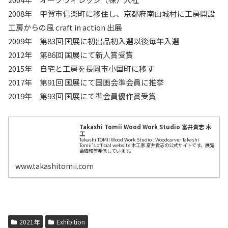
2008年 甲賀市信楽町に移住し、京都府南山城村に工房開設
工房からの風 craft in action 出展
2009年 第83回 国展に初出品初入選以後毎年入選
2012年 第86回 国展にて新人賞受賞
2015年 自宅と工房を長岡市小国町に移す
2017年 第91回 国展にて国画会準会員に推挙
2019年 第93回 国展にて準会員優作賞受賞
Takashi Tomii Wood Work Studio 富井貴志 木
工
Takashi TOMII Wood Work Studio : Woodcarver Takashi
Tomii's official website 木工家 富井貴志の公式サイトです。展覧
会情報等発信しています。
www.takashitomii.com
2021年
Exhibition