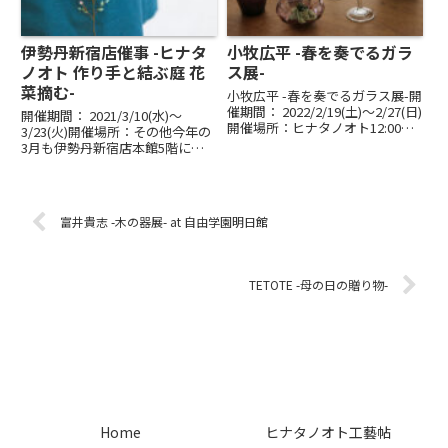
伊勢丹新宿店催事 -ヒナタ
小牧広平 -春を奏でるガラ
ノオト 作り手と結ぶ庭 花
ス展-
菜摘む-
小牧広平 -春を奏でるガラス展-開
催期間： 2022/2/19(土)〜2/27(日)
開催期間： 2021/3/10(水)〜
開催場所：ヒナタノオト12:00～
3/23(火)開催場所：その他今年の
18:00会期中 月曜・金曜 休み最終
3月も伊勢丹新宿店本館5階にて
日 16:00まで山梨県甲州市塩山で
催事を開催いたします。ヒナタノ
ガラスを吹く小牧広平さん。澄み
オト 作り手と結ぶ庭 花菜摘む
わたる広大な景色を...
伊勢丹新宿店 本館5階センタ
ーパーク／ザ・ステージ♯5前
富井貴志 -木の器展- at 自由学園明日館
期 3/10（水）...
TETOTE -母の日の贈り物-
Home
ヒナタノオト工藝帖