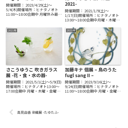
2021-
開催期間： 2023/4/29(土)〜
5/4(木)開催場所：ヒナタノオト
開催期間： 2021/1/9(土)〜
11:00～18:00会期中 月曜休み最終
1/17(日)開催場所：ヒナタノオト
日 16:00まで山形県小国地方で出
13:00～18:00会期中月曜・木曜・
会った愛おしいおじいちゃんやお
金曜休み ｜ 最終日16:00までヒナ
ばあちゃん。その生き方を象徴す
タノオト新年の幕開けは、2021
2021年
2023年
る木小屋（けごや）を屋号とし
年も佐々木ひとみさんの個展をお
て...
届けします。ほほえみに満ちた...
さこうゆうこ 吹きガラス
加藤キナ 個展 – 鳥のうた
展 -花・食・水の器-
fugl sang II –
開催期間： 2021/5/1(土)〜5/9(日)
開催期間： 2023/9/16(土)〜
開催場所：ヒナタノオト13:00～
9/24(日)開催場所：ヒナタノオト
17:00会期中 月曜・木曜・金曜休
11:00～18:00会期中 月曜・金曜休
み｜最終日16:00まで愛でる緑、
み最終日 16:00まで空にとけゆく
味わう緑。さこうゆうこさんの吹
鳥のうた木は葉をゆらしよろこび
きガラスの器。心地よいフォルム
満ちる3年ぶりの「鳥の歌」身近
のガラス器で、日々を鮮らしく...
な鳥たちと語りうまれた革作...
高見由香 染織展 -たゆたふ-