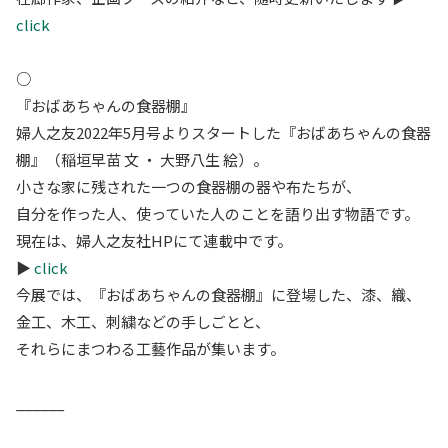
click
○
『おばあちゃんの食器棚』
婦人之友2022年5月号よりスタートした『おばあちゃんの食器
棚』（稲垣早苗 文 ・ 大野八生 絵）。
小さな家に残された一つの食器棚の器や布たちが、
自分を作った人、使っていた人のことを語り出す物語です。
現在は、婦人之友社HPにて連載中です。
▶︎
click
今展では、『おばあちゃんの食器棚』に登場した、漆、織、
金工、木工、刺繍などの手しごとと、
それらにまつわる工藝作品が集います。
______