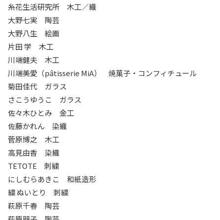
糸花生活研究所 木工／織
大野七実 陶芸
大野八生 絵画
片田 学 木工
川端健夫 木工
川端美愛（pâtisserie MiA） 焼菓子・コンフィチュール
菊田佳代 ガラス
さこうゆうこ ガラス
佐々木ひとみ 金工
佐藤かれん 染織
菅原博之 木工
高見由香 染織
TETOTE 刺繍
にしむらあきこ 和紙造形
繍 ぬいとり 刺繍
萩原千春 陶芸
萩原朋子 陶芸