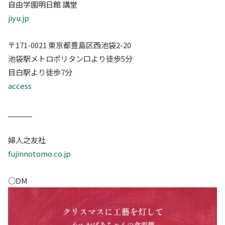
自由学園明日館 講堂
jiyu.jp
〒171-0021 東京都豊島区西池袋2-20
池袋駅メトロポリタン口より徒歩5分
目白駅より徒歩7分
access
______
婦人之友社
fujinnotomo.co.jp
○DM