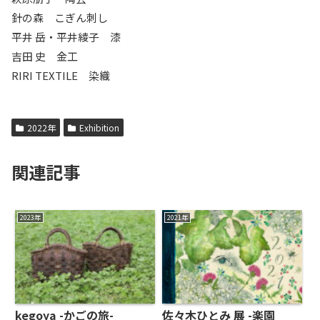
針の森 こぎん刺し
平井 岳・平井綾子 漆
吉田 史 金工
RIRI TEXTILE 染織
2022年
Exhibition
関連記事
2023年
2021年
kegoya -かごの旅-
佐々木ひとみ 展 -楽園