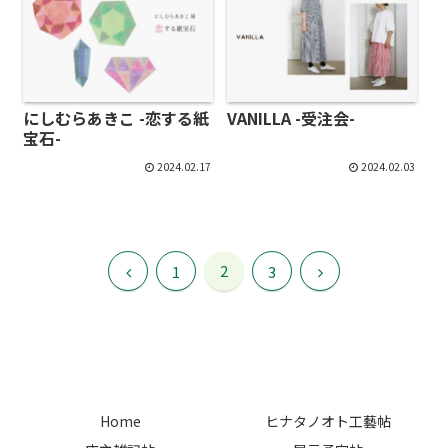
にしむらあきこ -恋する紙
VANILLA -受注会-
宝石-
2024.02.17
2024.02.03
前
2
次
1
3
へ
へ
Home
ヒナタノオト工藝帖