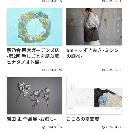
2024.06.15
2024.05.31
茅乃舎 西宮ガーデンズ店
am・すずきみき -ミシン
-第2回 手しごとを結ぶ庭
の調べ-
ヒナタノオト展-
2024.05.24
2024.05.19
吉田 史 作品展 -お粧し-
こころの夏支度
2024.05.15
2024.04.27