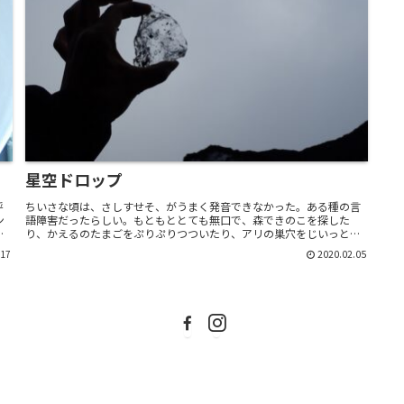
星空ドロップ
呼
ちいさな頃は、さしすせそ、がうまく発音できなかった。ある種の言
ン
語障害だったらしい。もともととても無口で、森できのこを探した
。
り、かえるのたまごをぷりぷりつついたり、アリの巣穴をじいっとみ
つめては、土のしたに無限にひろがるアリの王国の冒険を想像...
.17
2020.02.05