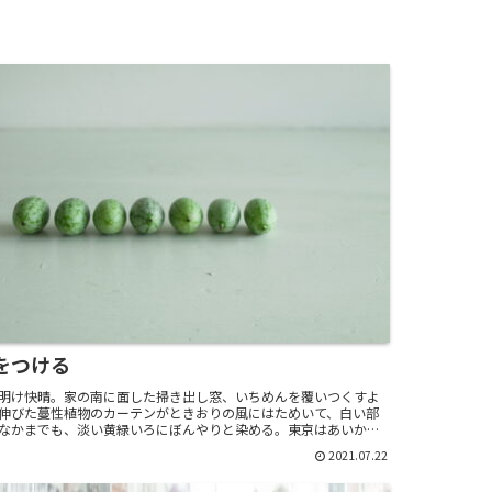
をつける
明け快晴。家の南に面した掃き出し窓、いちめんを覆いつくすよ
伸びた蔓性植物のカーテンがときおりの風にはためいて、白い部
なかまでも、淡い黄緑いろにぼんやりと染める。東京はあいかわ
の緊急事態宣言下で、出掛けてはいけないわけではない...
2021.07.22