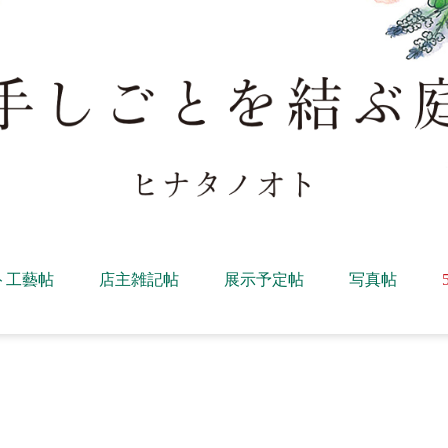
ト工藝帖
店主雑記帖
展示予定帖
写真帖