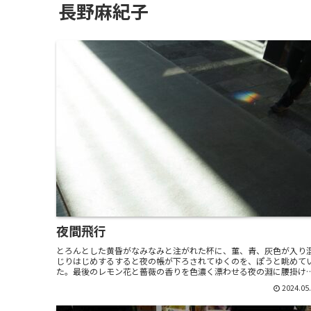
長野麻紀子
夜間飛行
とろんとした黄昏がなみなみと注がれた杯に、菫、青、灰色が入り
じりはじめするすると夜の帳が下ろされてゆくのを、ぽうと眺めて
た。最後のレモン花と薔薇の香りを色濃く漂わせる夜の淵に腰掛け
て、湯を沸かし、グリーンルイボスの茶を淹れる。ルイボスの...
2024.05