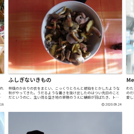
ふしぎないきもの
Me
され
林檎のかおりの衣をまとい、こっくりとろんと琥珀をとかしたような
わた
し
秋がやってきた。うだるような暑さを抜け出したのはつい先日のこと
のだ
秘
だというのに、生い茂る空き地の草穂のうえに蜻蛉が羽ばたき、トカ
愛し
ゲは陽だまりにちいさくあくびをする。全身で伸びをする。...
地上
.16
2020.09.24