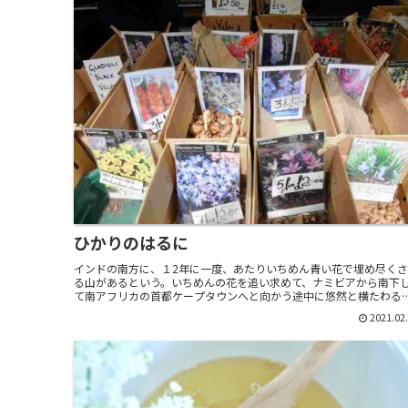
ひかりのはるに
インドの南方に、１2年に一度、あたりいちめん青い花で埋め尽く
る山があるという。いちめんの花を追い求めて、ナミビアから南下
て南アフリカの首都ケープタウンへと向かう途中に悠然と横たわる
境ナマクアランドまで行って帰った直後だったろうか、そ...
2021.02