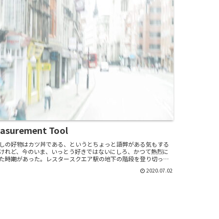
asurement Tool
しの好物はカツ丼である、というとちょっと語弊がある気もする
けれど、今のいま、いっとう好きではないにしろ、かつて熱烈に
た時期があった。レスタースクエア駅の地下の階段を登り切って
に上がり、チャイナタウンへと向かう路地裏、チャイナ...
2020.07.02