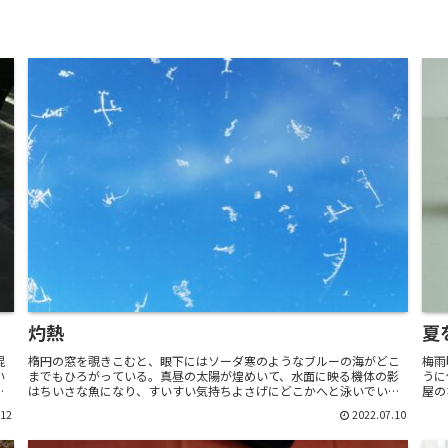
灼熱
夏
混
楕円の窓を覗きこむと、眼下にはソーダ寒のようなブルーの海がどこ
梅雨
い
までもひろがっている。真昼の太陽が煌めいて、水面に映る機体の影
うに
はちいさな魚になり、すいすい気持ちよさげにどこかへと泳いでい
屋の
く。カンクーン発ハバナ行きの飛行機は、ディズニーランドの...
らず
.12
2022.07.10